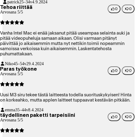
patrick
25–34v
4.9.2024
Tehoa riittää
0
0
Arvosana 5/5
Vanha Intel Mac ei enää jaksanut pitää useampaa selainta auki ja
pitää videopuheluja samaan aikaan. Olisi varmaan pitänyt
päivittää jo aikaisemmin mutta nyt nettikin toimii nopeammin
samoissa verkoissa kuin aikaisemmin. Laskentatehosta
puhumattakaan.
Niko
45–54v
29.4.2024
Paras työkone
0
0
Arvosana 5/5
Uusi M3 siru tekee tästä laitteesta todella suorituskykyisen! Hinta
on korkeahko, mutta applen laitteet tuppaavat kestävän pitkään.
emma
35–44v
8.4.2024
täydellinen paketti tarpeisiini
0
0
Arvosana 5/5