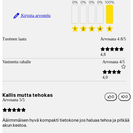
0
%
0
%
0
%
0
%
100
%
Kirjoita arvostelu
1
2
3
4
5
Tuotteen laatu
Arvosana 4.8/5
4,8
Vastinetta rahalle
Arvosana 4/5
4,0
Kallis mutta tehokas
0
0
Arvosana 5/5
Ääirmmäisen hyvä kompakti tietokone jos haluaa tehoa ja pitkää
akun kestoa.