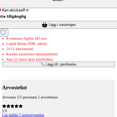
laddar...
Kan skickas
0
st
nte tillgänglig
Lägg i varukorgen
8-ytiminen Applen M3-siru
Liquid Retina XDR ‐näyttö
24 Gt yhteismuisti
Kuuden kaiuttimen äänijärjestelmä
Jopa 22 tuntia akun käyttöaikaa
Lägg till i jämförelse
Betaltjänster
Arvostelut
Arvosana 5/5 perustuen 5 arvosteluun
5,0
Lue kaikki 5 tuotearvostelua