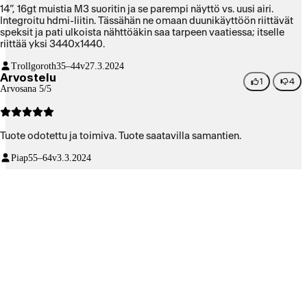
14”, 16gt muistia M3 suoritin ja se parempi näyttö vs. uusi airi.
Integroitu hdmi-liitin. Tässähän ne omaan duunikäyttöön riittävät
speksit ja pati ulkoista nähttöäkin saa tarpeen vaatiessa; itselle
riittää yksi 3440x1440.
Trollgoroth
35–44v
27.3.2024
Arvostelu
1
4
Arvosana 5/5
Tuote odotettu ja toimiva. Tuote saatavilla samantien.
Piap
55–64v
3.3.2024