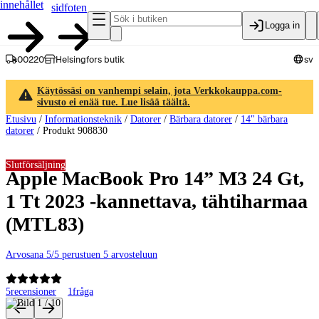
innehållet
sidfoten
Logga in
00220
Helsingfors butik
sv
Käytössäsi on vanhempi selain, jota Verkkokauppa.com-
sivusto ei enää tue. Lue lisää täältä.
Etusivu
/
Informationsteknik
/
Datorer
/
Bärbara datorer
/
14" bärbara
datorer
/
Produkt 908830
Slutförsäljning
Apple MacBook Pro 14” M3 24 Gt,
1 Tt 2023 -kannettava, tähtiharmaa
(MTL83)
Arvosana 5/5 perustuen 5 arvosteluun
5
recensioner
1
fråga
Produktbilder och videor