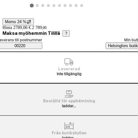
Visa produktbild 2
Visa produktbild 3
Visa produktbild 4
Visa produktbild 5
Visa produktbild 6
Visa produktbild 7
Visa produktbild 8
Visa produktbild 9
Visa produktbild 10
Visa produktbild 1
Moms 24 %
Prisinformation
Hinta 2789,00 €.
2 789
,
00
Maksa myöhemmin Tilillä
?
älj beställningssätt
everans till postnummer
Min but
Saatavuustiedot
00220
Helsingfors butik
Levererad
Inte tillgänglig
Beställd för upphämtning
laddar...
Från butikshyllan