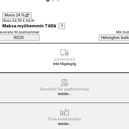
Visa produktbild 2
Visa produktbild 3
Visa produktbild 1
Moms 24 %
Prisinformation
Hinta 64,99 €.
64
,
99
Maksa myöhemmin Tilillä
?
älj beställningssätt
everans till postnummer
Min but
Saatavuustiedot
00220
Helsingfors butik
Levererad
Inte tillgänglig
Beställd för upphämtning
laddar...
Från butikshyllan
laddar...