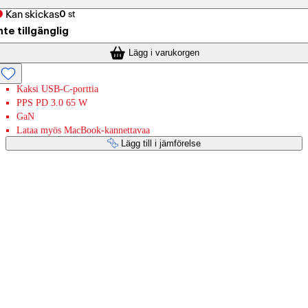
Kan skickas
0
st
nte tillgänglig
Lägg i varukorgen
Kaksi USB-C-porttia
PPS PD 3.0 65 W
GaN
Lataa myös MacBook-kannettavaa
Lägg till i jämförelse
Betaltjänster