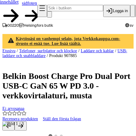
innehållet
sidfoten
Logga in
00220
Helsingfors butik
sv
Käytössäsi on vanhempi selain, jota Verkkokauppa.com-
sivusto ei enää tue. Lue lisää täältä.
Etusivu
/
Telefoner, surfplattor och klockor
/
Laddare och kablar
/
USB-
laddare och snabbladdare
/
Produkt 907885
Belkin Boost Charge Pro Dual Port
USB-C GaN 65 W PD 3.0 -
verkkovirtalaturi, musta
Ei arvosanaa
Recensera produkten
Ställ den första frågan
Produktbilder och videor