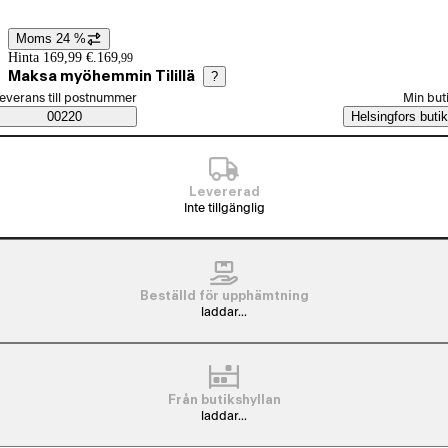
Moms 24 %
Prisinformation
Hinta 169,99 €.
169
,
99
Maksa myöhemmin Tilillä
?
älj beställningssätt
everans till postnummer
Min but
Saatavuustiedot
00220
Helsingfors butik
Levererad
Inte tillgänglig
Beställd för upphämtning
laddar...
Från butikshyllan
laddar...