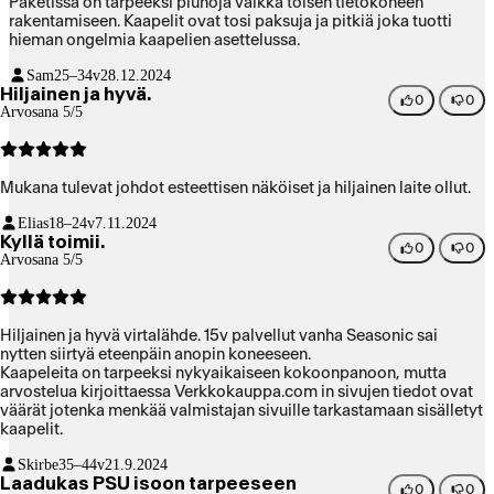
Paketissa on tarpeeksi piuhoja vaikka toisen tietokoneen
rakentamiseen. Kaapelit ovat tosi paksuja ja pitkiä joka tuotti
hieman ongelmia kaapelien asettelussa.
Sam
25–34v
28.12.2024
Hiljainen ja hyvä.
0
0
Arvosana 5/5
Mukana tulevat johdot esteettisen näköiset ja hiljainen laite ollut.
Elias
18–24v
7.11.2024
Kyllä toimii.
0
0
Arvosana 5/5
Hiljainen ja hyvä virtalähde. 15v palvellut vanha Seasonic sai
nytten siirtyä eteenpäin anopin koneeseen.
Kaapeleita on tarpeeksi nykyaikaiseen kokoonpanoon, mutta
arvostelua kirjoittaessa Verkkokauppa.com in sivujen tiedot ovat
väärät jotenka menkää valmistajan sivuille tarkastamaan sisälletyt
kaapelit.
Skirbe
35–44v
21.9.2024
Laadukas PSU isoon tarpeeseen
0
0