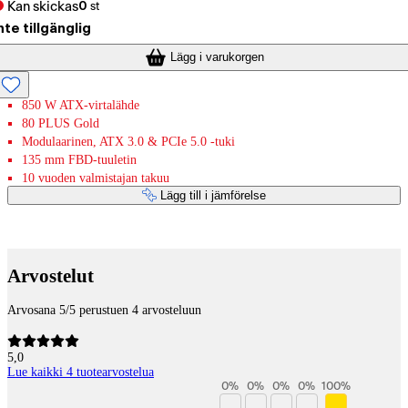
Kan skickas
0
st
nte tillgänglig
Lägg i varukorgen
850 W ATX-virtalähde
80 PLUS Gold
Modulaarinen, ATX 3.0 & PCIe 5.0 -tuki
135 mm FBD-tuuletin
10 vuoden valmistajan takuu
Lägg till i jämförelse
Betaltjänster
Arvostelut
Arvosana 5/5 perustuen 4 arvosteluun
5,0
Lue kaikki 4 tuotearvostelua
0
%
0
%
0
%
0
%
100
%