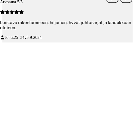
Arvosana 5/5
Loistava rakentamiseen, hiljainen, hyvät johtosarjat ja laadukkaan
oloinen.
Jones
25–34v
5.9.2024