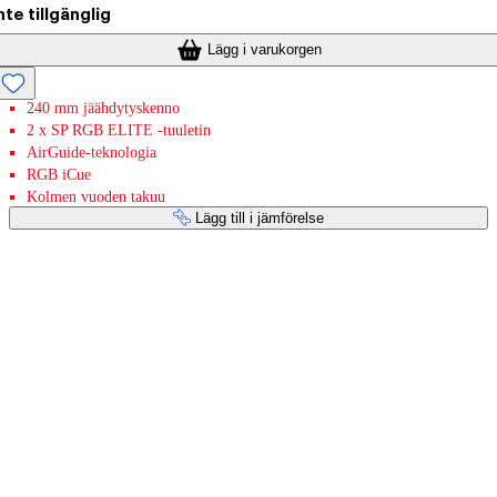
nte tillgänglig
Lägg i varukorgen
240 mm jäähdytyskenno
2 x SP RGB ELITE -tuuletin
AirGuide-teknologia
RGB iCue
Kolmen vuoden takuu
Lägg till i jämförelse
Betaltjänster