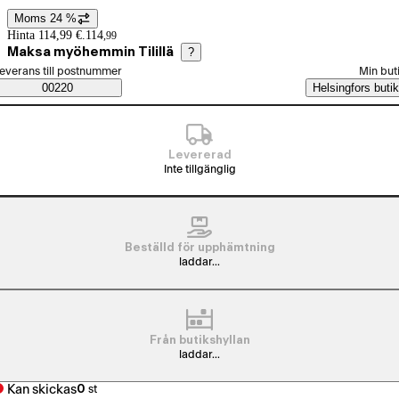
Moms 24 %
Prisinformation
Hinta 114,99 €.
114
,
99
Maksa myöhemmin Tilillä
?
älj beställningssätt
everans till postnummer
Min but
Saatavuustiedot
00220
Helsingfors butik
Levererad
Inte tillgänglig
Beställd för upphämtning
laddar...
Från butikshyllan
laddar...
Kan skickas
0
st