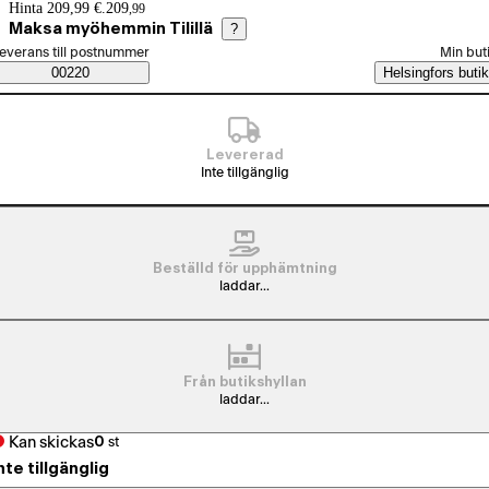
Prisinformation
Hinta 209,99 €.
209
,
99
Maksa myöhemmin Tilillä
?
älj beställningssätt
everans till postnummer
Min but
Saatavuustiedot
00220
Helsingfors butik
Levererad
Inte tillgänglig
Beställd för upphämtning
laddar...
Från butikshyllan
laddar...
Kan skickas
0
st
nte tillgänglig