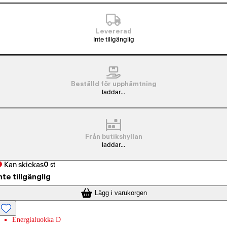
Levererad
Inte tillgänglig
Beställd för upphämtning
laddar...
Från butikshyllan
laddar...
Kan skickas
0
st
nte tillgänglig
Lägg i varukorgen
Energialuokka D