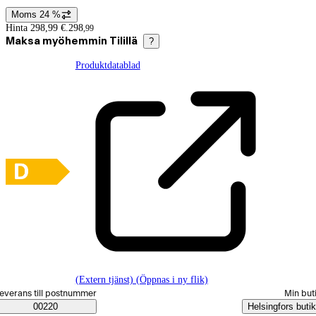
Moms 24 %
Prisinformation
Hinta 298,99 €.
298
,
99
Maksa myöhemmin Tilillä
?
Produktdatablad
(Extern tjänst) (Öppnas i ny flik)
älj beställningssätt
everans till postnummer
Min but
Saatavuustiedot
00220
Helsingfors butik