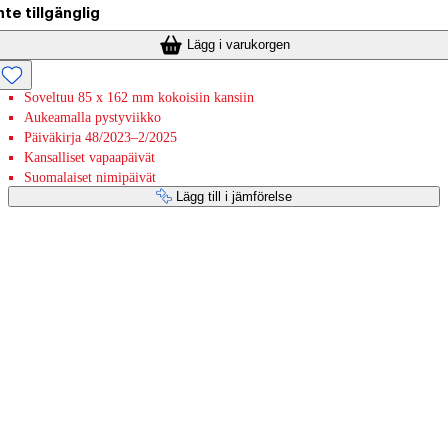
nte tillgänglig
Lägg i varukorgen
Soveltuu 85 x 162 mm kokoisiin kansiin
Aukeamalla pystyviikko
Päiväkirja 48/2023–2/2025
Kansalliset vapaapäivät
Suomalaiset nimipäivät
Lägg till i jämförelse
Betaltjänster