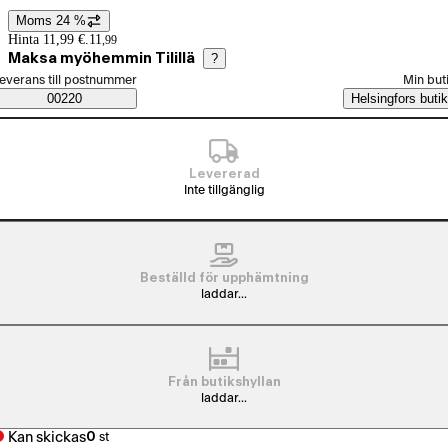
Moms 24 %
Prisinformation
Hinta 11,99 €.
11
,
99
Maksa myöhemmin Tilillä
?
älj beställningssätt
everans till postnummer
Min but
Saatavuustiedot
00220
Helsingfors butik
Levererad
Inte tillgänglig
Beställd för upphämtning
laddar...
Från butikshyllan
laddar...
Kan skickas
0
st