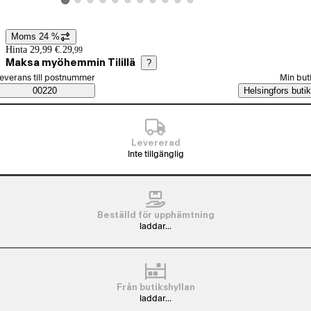
Visa produktbild 2
Visa produktbild 3
Visa produktbild 4
Visa produktbild 5
Visa produktbild 6
Visa produktbild 7
Visa produktbild 8
Visa produktbild 9
Visa produktbild 10
Visa produktbild 11
Visa produktbild 1
Moms 24 %
Prisinformation
Hinta 29,99 €.
29
,
99
Maksa myöhemmin Tilillä
?
älj beställningssätt
everans till postnummer
Min but
Saatavuustiedot
00220
Helsingfors butik
Levererad
Inte tillgänglig
Beställd för upphämtning
laddar...
Från butikshyllan
laddar...