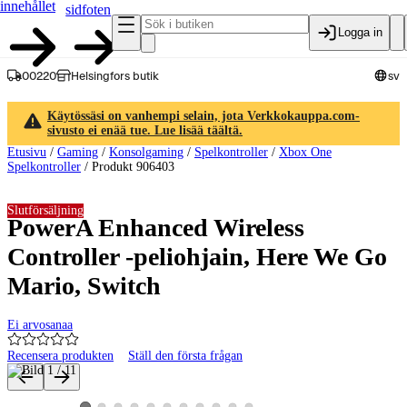
innehållet
sidfoten
Logga in
00220
Helsingfors butik
sv
Käytössäsi on vanhempi selain, jota Verkkokauppa.com-
sivusto ei enää tue. Lue lisää täältä.
Etusivu
/
Gaming
/
Konsolgaming
/
Spelkontroller
/
Xbox One
Spelkontroller
/
Produkt 906403
Slutförsäljning
PowerA Enhanced Wireless
Controller -peliohjain, Here We Go
Mario, Switch
Ei arvosanaa
Recensera produkten
Ställ den första frågan
Produktbilder och videor