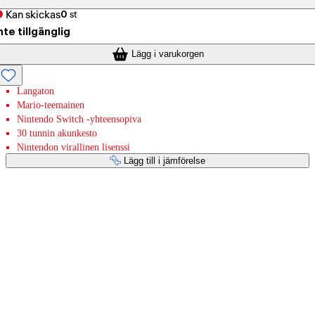
Kan skickas
0
st
nte tillgänglig
Lägg i varukorgen
Langaton
Mario-teemainen
Nintendo Switch -yhteensopiva
30 tunnin akunkesto
Nintendon virallinen lisenssi
Lägg till i jämförelse
Betaltjänster