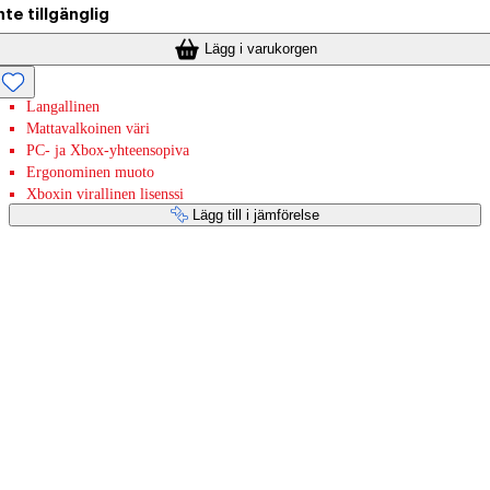
nte tillgänglig
Lägg i varukorgen
Langallinen
Mattavalkoinen väri
PC- ja Xbox-yhteensopiva
Ergonominen muoto
Xboxin virallinen lisenssi
Lägg till i jämförelse
Betaltjänster