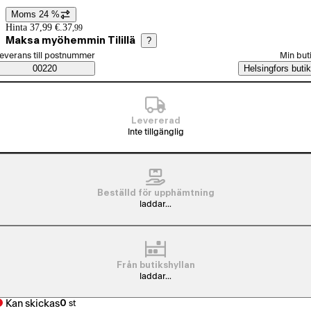
Moms 24 %
Prisinformation
Hinta 37,99 €.
37
,
99
Maksa myöhemmin Tilillä
?
älj beställningssätt
everans till postnummer
Min but
Saatavuustiedot
00220
Helsingfors butik
Levererad
Inte tillgänglig
Beställd för upphämtning
laddar...
Från butikshyllan
laddar...
Kan skickas
0
st