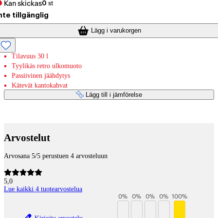
Kan skickas
0
st
nte tillgänglig
Lägg i varukorgen
Tilavuus 30 l
Tyylikäs retro ulkomuoto
Passiivinen jäähdytys
Kätevät kantokahvat
Lägg till i jämförelse
Betaltjänster
Arvostelut
Arvosana 5/5 perustuen 4 arvosteluun
5,0
Lue kaikki 4 tuotearvostelua
0
%
0
%
0
%
0
%
100
%