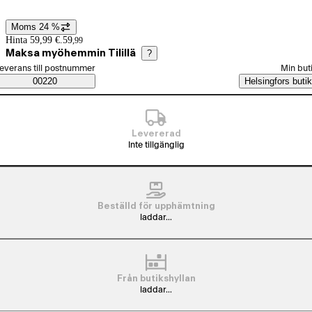
Moms 24 %
Prisinformation
Hinta 59,99 €.
59
,
99
Maksa myöhemmin Tilillä
?
älj beställningssätt
everans till postnummer
Min but
Saatavuustiedot
00220
Helsingfors butik
Levererad
Inte tillgänglig
Beställd för upphämtning
laddar...
Från butikshyllan
laddar...