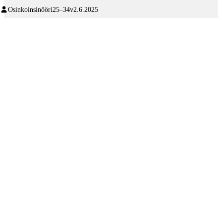
Osinkoinsinööri
25–34v
2.6.2025