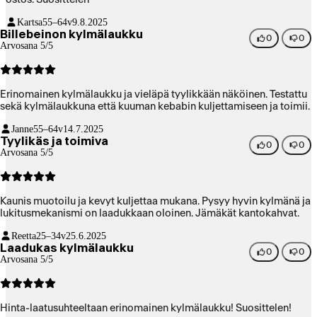
Kartsa
55–64v
9.8.2025
Billebeinon kylmälaukku
0
0
Arvosana 5/5
Erinomainen kylmälaukku ja vieläpä tyylikkään näköinen. Testattu
sekä kylmälaukkuna että kuuman kebabin kuljettamiseen ja toimii.
Janne
55–64v
14.7.2025
Tyylikäs ja toimiva
0
0
Arvosana 5/5
Kaunis muotoilu ja kevyt kuljettaa mukana. Pysyy hyvin kylmänä ja
lukitusmekanismi on laadukkaan oloinen. Jämäkät kantokahvat.
Reetta
25–34v
25.6.2025
Laadukas kylmälaukku
0
0
Arvosana 5/5
Hinta-laatusuhteeltaan erinomainen kylmälaukku! Suosittelen!