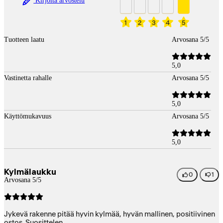
Kirjoita arvostelu
1
2
3
4
5
Tuotteen laatu
Arvosana 5/5
5,0
Vastinetta rahalle
Arvosana 5/5
5,0
Käyttömukavuus
Arvosana 5/5
5,0
Kylmälaukku
0
1
Arvosana 5/5
Jykevä rakenne pitää hyvin kylmää, hyvän mallinen, positiivinen
ostos. Suosittelen