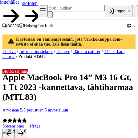
innehållet
sidfoten
Logga in
00220
Helsingfors butik
sv
Käytössäsi on vanhempi selain, jota Verkkokauppa.com-
sivusto ei enää tue. Lue lisää täältä.
Etusivu
/
Informationsteknik
/
Datorer
/
Bärbara datorer
/
14" bärbara
datorer
/
Produkt 905683
Slutförsäljning
Apple MacBook Pro 14” M3 16 Gt,
1 Tt 2023 -kannettava, tähtiharmaa
(MTL83)
Arvosana 5/5 perustuen 5 arvosteluun
5
recensioner
1
fråga
Produktbilder och videor