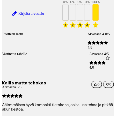
0
%
0
%
0
%
0
%
100
%
Kirjoita arvostelu
1
2
3
4
5
Tuotteen laatu
Arvosana 4.8/5
4,8
Vastinetta rahalle
Arvosana 4/5
4,0
Kallis mutta tehokas
0
0
Arvosana 5/5
Ääirmmäisen hyvä kompakti tietokone jos haluaa tehoa ja pitkää
akun kestoa.