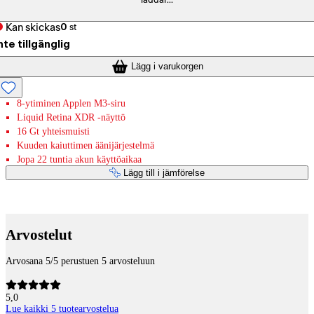
laddar...
Kan skickas
0
st
nte tillgänglig
Lägg i varukorgen
8-ytiminen Applen M3-siru
Liquid Retina XDR ‐näyttö
16 Gt yhteismuisti
Kuuden kaiuttimen äänijärjestelmä
Jopa 22 tuntia akun käyttöaikaa
Lägg till i jämförelse
Betaltjänster
Arvostelut
Arvosana 5/5 perustuen 5 arvosteluun
5,0
Lue kaikki 5 tuotearvostelua