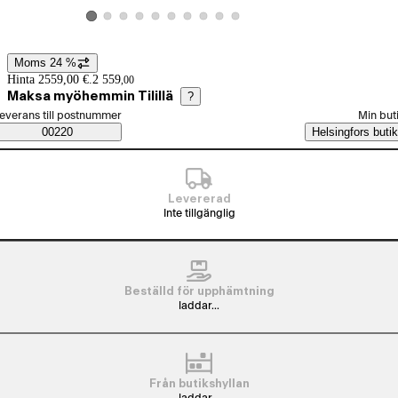
Visa produktbild 2
Visa produktbild 3
Visa produktbild 4
Visa produktbild 5
Visa produktbild 6
Visa produktbild 7
Visa produktbild 8
Visa produktbild 9
Visa produktbild 10
Visa produktbild 1
Moms 24 %
Prisinformation
Hinta 2559,00 €.
2 559
,
00
Maksa myöhemmin Tilillä
?
älj beställningssätt
everans till postnummer
Min but
Saatavuustiedot
00220
Helsingfors butik
Levererad
Inte tillgänglig
Beställd för upphämtning
laddar...
Från butikshyllan