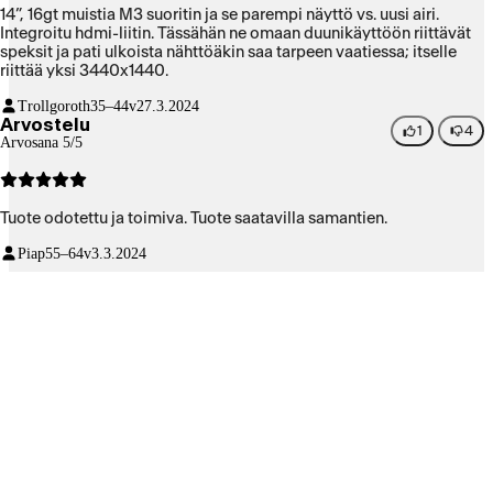
14”, 16gt muistia M3 suoritin ja se parempi näyttö vs. uusi airi.
Integroitu hdmi-liitin. Tässähän ne omaan duunikäyttöön riittävät
speksit ja pati ulkoista nähttöäkin saa tarpeen vaatiessa; itselle
riittää yksi 3440x1440.
Trollgoroth
35–44v
27.3.2024
Arvostelu
1
4
Arvosana 5/5
Tuote odotettu ja toimiva. Tuote saatavilla samantien.
Piap
55–64v
3.3.2024