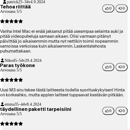
patrick
25–34v
4.9.2024
Tehoa riittää
0
0
Arvosana 5/5
Vanha Intel Mac ei enää jaksanut pitää useampaa selainta auki ja
pitää videopuheluja samaan aikaan. Olisi varmaan pitänyt
päivittää jo aikaisemmin mutta nyt nettikin toimii nopeammin
samoissa verkoissa kuin aikaisemmin. Laskentatehosta
puhumattakaan.
Niko
45–54v
29.4.2024
Paras työkone
0
0
Arvosana 5/5
Uusi M3 siru tekee tästä laitteesta todella suorituskykyisen! Hinta
on korkeahko, mutta applen laitteet tuppaavat kestävän pitkään.
emma
35–44v
8.4.2024
täydellinen paketti tarpeisiini
0
0
Arvosana 5/5