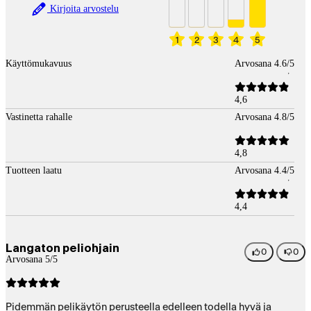
Kirjoita arvostelu
1
2
3
4
5
Käyttömukavuus
Arvosana 4.6/5
4,6
Vastinetta rahalle
Arvosana 4.8/5
4,8
Tuotteen laatu
Arvosana 4.4/5
4,4
Langaton peliohjain
0
0
Arvosana 5/5
Pidemmän pelikäytön perusteella edelleen todella hyvä ja