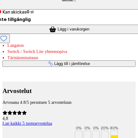
laddar...
Kan skickas
0
st
nte tillgänglig
Lägg i varukorgen
Langaton
Switch / Switch Lite yhteensopiva
Tärinäominaisuus
Lägg till i jämförelse
Betaltjänster
Arvostelut
Arvosana 4.8/5 perustuen 5 arvosteluun
4,8
Lue kaikki 5 tuotearvostelua
0
%
0
%
0
%
20
%
80
%