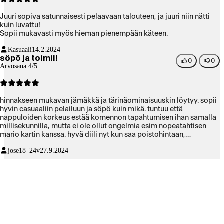
Juuri sopiva satunnaisesti pelaavaan talouteen, ja juuri niin nätti
kuin luvattu!
Sopii mukavasti myös hieman pienempään käteen.
Kasuaali
14.2.2024
söpö ja toimii!
0
0
Arvosana 4/5
hinnakseen mukavan jämäkkä ja tärinäominaisuuskin löytyy. sopii
hyvin casuaaliin pelailuun ja söpö kuin mikä. tuntuu että
nappuloiden korkeus estää komennon tapahtumisen ihan samalla
millisekunnilla, mutta ei ole ollut ongelmia esim nopeatahtisen
mario kartin kanssa. hyvä diili nyt kun saa poistohintaan,
suosittelen.
jose
18–24v
27.9.2024