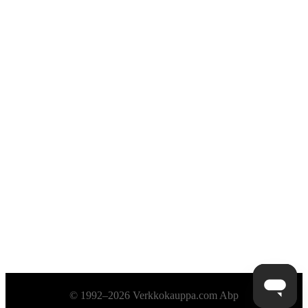
Alatunniste
© 1992–2026 Verkkokauppa.com Abp