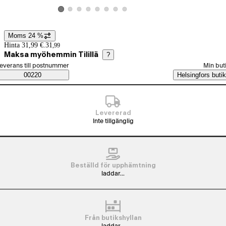
Visa produktbild 2
Visa produktbild 3
Visa produktbild 4
Visa produktbild 5
Visa produktbild 6
Visa produktbild 7
Visa produktbild 8
Visa produktbild 1
Moms 24 %
Prisinformation
Hinta 31,99 €.
31
,
99
Maksa myöhemmin Tilillä
?
älj beställningssätt
everans till postnummer
Min but
Saatavuustiedot
00220
Helsingfors butik
Levererad
Inte tillgänglig
Beställd för upphämtning
laddar...
Från butikshyllan