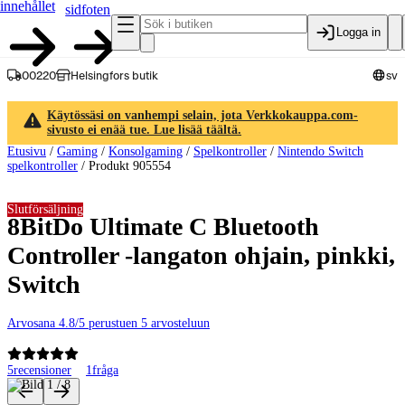
innehållet
sidfoten
Logga in
00220
Helsingfors butik
sv
Käytössäsi on vanhempi selain, jota Verkkokauppa.com-
sivusto ei enää tue. Lue lisää täältä.
Etusivu
/
Gaming
/
Konsolgaming
/
Spelkontroller
/
Nintendo Switch
spelkontroller
/
Produkt 905554
Slutförsäljning
8BitDo Ultimate C Bluetooth
Controller -langaton ohjain, pinkki,
Switch
Arvosana 4.8/5 perustuen 5 arvosteluun
5
recensioner
1
fråga
Produktbilder och videor