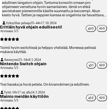
edullinen langaton ohjain. Tuntuma konsolin omaan pro
ohjaimeen verrattuna hyvin samanlainen, tämä on ehkä
aavistuksen pienemmille käsille suunnattu ja kevyempi. Akun
kesto hyvä. Tattien ja nappien kanssa ei ongelmia tai havaittavaa
löystymistä. Ergonomia kohdillaan eli ei rasita käsiä. Kauniit
Syksyillan pelaaja
35–44v
17.10.2024
pastellivärit plussaa perinteiseen mustaan verrattuna ja vastaavat
Erittäin hyvä ohjain edullisesti!
annettuja kuvia. Vahva suositus!
0
0
Arvosana 5/5
Toimii hyvin switchissä ja helppo yhdistää. Monessa pelissä
mukava käyttää.
Anonyymi
25–34v
8.5.2024
Nintendo Switch ohjain
1
0
Arvosana 5/5
Tosi hauska ja hyvä pelata. On kivanvärinen ja edullinen.
Tyttö 10v
17 tai alle
24.3.2024
Mainio meidän käyttöön
2
0
Arvosana 5/5