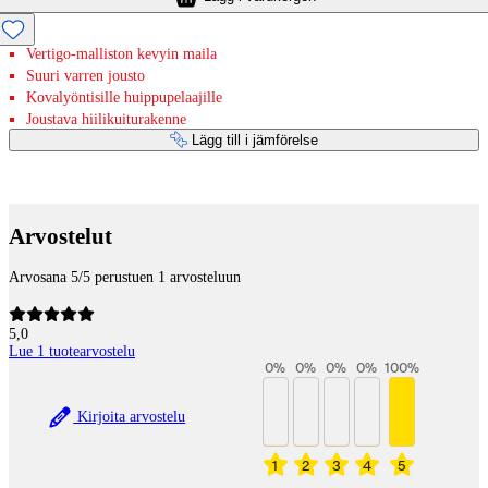
Vertigo-malliston kevyin maila
Suuri varren jousto
Kovalyöntisille huippupelaajille
Joustava hiilikuiturakenne
Lägg till i jämförelse
Betaltjänster
Arvostelut
Arvosana 5/5 perustuen 1 arvosteluun
5,0
Lue 1 tuotearvostelu
0
%
0
%
0
%
0
%
100
%
Kirjoita arvostelu
1
2
3
4
5