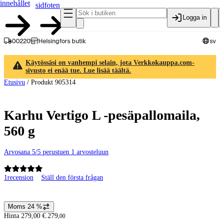
innehållet
sidfoten
Logga in
00220
Helsingfors butik
sv
Käytössäsi on vanhempi selain, jota Verkkokauppa.com-
sivusto ei enää tue. Lue lisää täältä.
Etusivu
/
Produkt 905314
Karhu Vertigo L -pesäpallomaila,
560 g
Arvosana 5/5 perustuen 1 arvosteluun
1
recension
Ställ den första frågan
Produktbilder och videor
Moms 24 %
Prisinformation
Hinta 279,00 €.
279
,
00