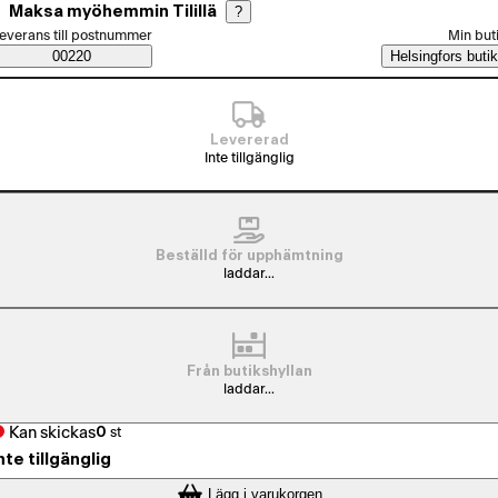
Maksa myöhemmin Tilillä
?
älj beställningssätt
everans till postnummer
Min but
Saatavuustiedot
00220
Helsingfors butik
Levererad
Inte tillgänglig
Beställd för upphämtning
laddar...
Från butikshyllan
laddar...
Kan skickas
0
st
nte tillgänglig
Lägg i varukorgen