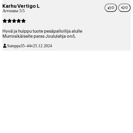
Karhu Vertigo L
0
0
Arvosana 5/5
Hyvä ja huippu tuote pesäpalloilija alulle
Murrosikäiselle paras Joululahja on💪
Samppa
35–44v
25.12.2024