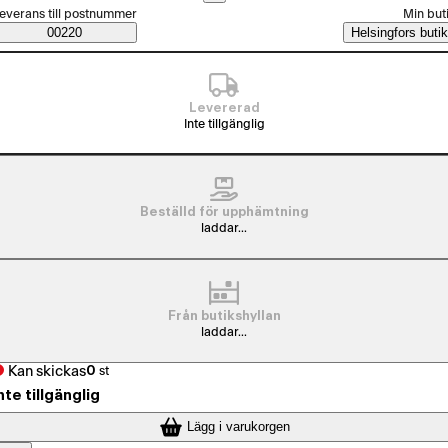
älj beställningssätt
everans till postnummer
Min but
Saatavuustiedot
00220
Helsingfors butik
Levererad
Inte tillgänglig
Beställd för upphämtning
laddar...
Från butikshyllan
laddar...
Kan skickas
0
st
nte tillgänglig
Lägg i varukorgen