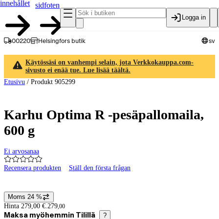
innehållet
sidfoten
Logga in
00220
Helsingfors butik
sv
Käytössäsi on vanhempi selain, jota Verkkokauppa.com-
sivusto ei enää tue. Lue lisää täältä.
Etusivu
/
Produkt 905299
Karhu Optima R -pesäpallomaila,
600 g
Ei arvosanaa
Recensera produkten
Ställ den första frågan
Produktbilder och videor
Moms 24 %
Prisinformation
Hinta 279,00 €.
279
,
00
Maksa myöhemmin Tilillä
?