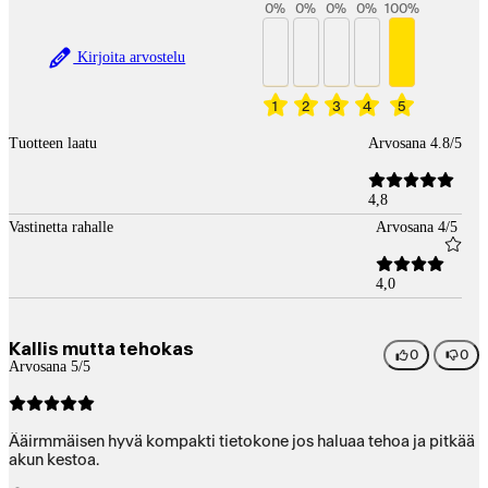
0
%
0
%
0
%
0
%
100
%
Kirjoita arvostelu
1
2
3
4
5
Tuotteen laatu
Arvosana 4.8/5
4,8
Vastinetta rahalle
Arvosana 4/5
4,0
Kallis mutta tehokas
0
0
Arvosana 5/5
Ääirmmäisen hyvä kompakti tietokone jos haluaa tehoa ja pitkää
akun kestoa.