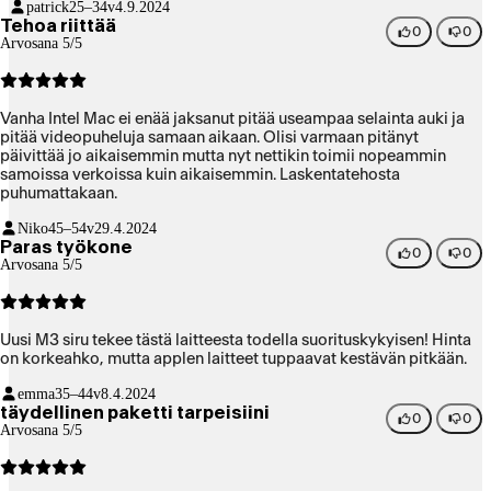
patrick
25–34v
4.9.2024
Tehoa riittää
0
0
Arvosana 5/5
Vanha Intel Mac ei enää jaksanut pitää useampaa selainta auki ja
pitää videopuheluja samaan aikaan. Olisi varmaan pitänyt
päivittää jo aikaisemmin mutta nyt nettikin toimii nopeammin
samoissa verkoissa kuin aikaisemmin. Laskentatehosta
puhumattakaan.
Niko
45–54v
29.4.2024
Paras työkone
0
0
Arvosana 5/5
Uusi M3 siru tekee tästä laitteesta todella suorituskykyisen! Hinta
on korkeahko, mutta applen laitteet tuppaavat kestävän pitkään.
emma
35–44v
8.4.2024
täydellinen paketti tarpeisiini
0
0
Arvosana 5/5