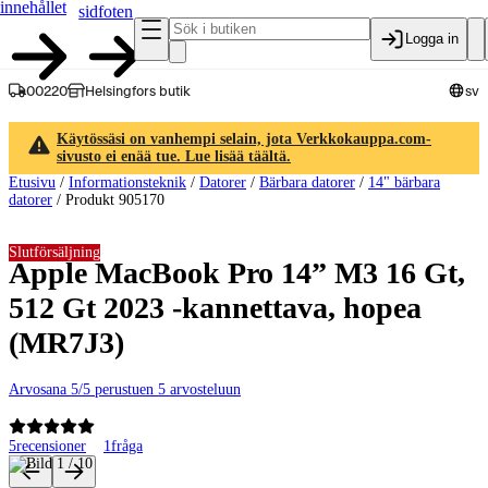
innehållet
sidfoten
Logga in
00220
Helsingfors butik
sv
Käytössäsi on vanhempi selain, jota Verkkokauppa.com-
sivusto ei enää tue. Lue lisää täältä.
Etusivu
/
Informationsteknik
/
Datorer
/
Bärbara datorer
/
14" bärbara
datorer
/
Produkt 905170
Slutförsäljning
Apple MacBook Pro 14” M3 16 Gt,
512 Gt 2023 -kannettava, hopea
(MR7J3)
Arvosana 5/5 perustuen 5 arvosteluun
5
recensioner
1
fråga
Produktbilder och videor