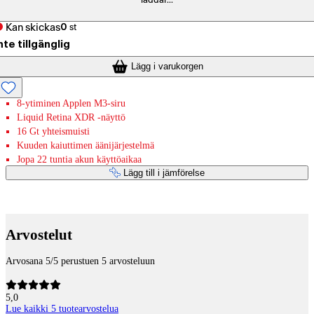
laddar...
Kan skickas
0
st
nte tillgänglig
Lägg i varukorgen
8-ytiminen Applen M3-siru
Liquid Retina XDR ‐näyttö
16 Gt yhteismuisti
Kuuden kaiuttimen äänijärjestelmä
Jopa 22 tuntia akun käyttöaikaa
Lägg till i jämförelse
Betaltjänster
Arvostelut
Arvosana 5/5 perustuen 5 arvosteluun
5,0
Lue kaikki 5 tuotearvostelua