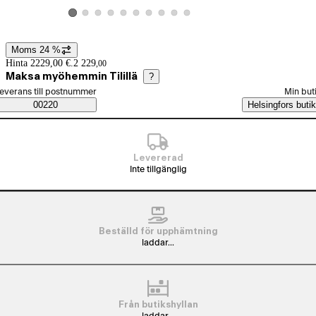
Visa produktbild 2
Visa produktbild 3
Visa produktbild 4
Visa produktbild 5
Visa produktbild 6
Visa produktbild 7
Visa produktbild 8
Visa produktbild 9
Visa produktbild 10
Visa produktbild 1
Moms 24 %
Prisinformation
Hinta 2229,00 €.
2 229
,
00
Maksa myöhemmin Tilillä
?
älj beställningssätt
everans till postnummer
Min but
Saatavuustiedot
00220
Helsingfors butik
Levererad
Inte tillgänglig
Beställd för upphämtning
laddar...
Från butikshyllan