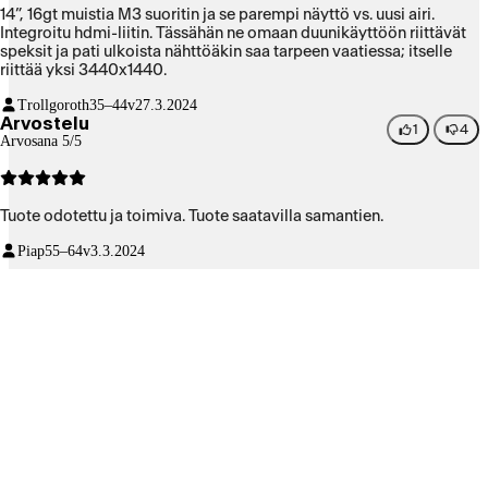
14”, 16gt muistia M3 suoritin ja se parempi näyttö vs. uusi airi.
Integroitu hdmi-liitin. Tässähän ne omaan duunikäyttöön riittävät
speksit ja pati ulkoista nähttöäkin saa tarpeen vaatiessa; itselle
riittää yksi 3440x1440.
Trollgoroth
35–44v
27.3.2024
Arvostelu
1
4
Arvosana 5/5
Tuote odotettu ja toimiva. Tuote saatavilla samantien.
Piap
55–64v
3.3.2024