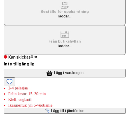
Beställd för upphämtning
laddar...
Från butikshyllan
laddar...
Kan skickas
0
st
Inte tillgänglig
Lägg i varukorgen
2-4 pelaajaa
Pelin kesto: 15–30 min
Kieli: englanti
Ikäsuositus: yli 6-vuotiaille
Lägg till i jämförelse