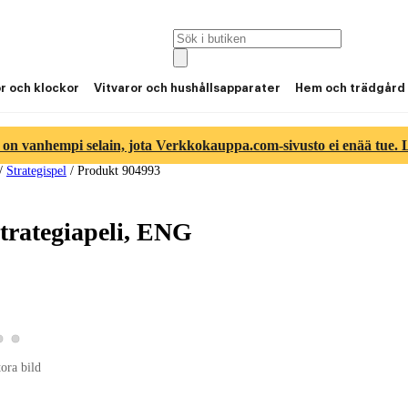
or och klockor
Vitvaror och hushållsapparater
Hem och trädgård
 on vanhempi selain, jota Verkkokauppa.com-sivusto ei enää tue. Lu
/
Strategispel
/
Produkt 904993
strategiapeli, ENG
Visa produktbild 2
Visa produktbild 3
 produktbild 1
tora bild