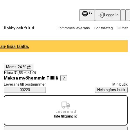
sv
Logga in
Hobby och fritid
En timmes leverans
För företag
Outlet
Fyndpartier
Guider och artiklar
Vaihtokauppa
e lisää täältä.
Tjänster
Aktuellt
Moms 24 %
Prisinformation
Hinta 31,99 €.
31
,
99
Maksa myöhemmin Tilillä
?
Välj beställningssätt
Leverans till postnummer
Min butik
Saatavuustiedot
00220
Helsingfors butik
Levererad
Inte tillgänglig