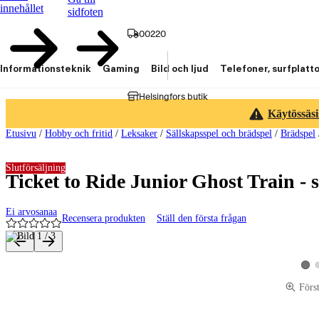
innehållet
sidfoten
00220
Informationsteknik
Gaming
Bild och ljud
Telefoner, surfplatt
Helsingfors butik
Käytössäsi
Etusivu
/
Hobby och fritid
/
Leksaker
/
Sällskapsspel och brädspel
/
Brädspel
Slutförsäljning
Ticket to Ride Junior Ghost Train - 
Ei arvosanaa
Recensera produkten
Ställ den första frågan
Produktbilder och videor
Visa
Förs