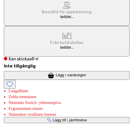
Beställd för upphämtning
laddar...
Från butikshyllan
laddar...
Kan skickas
0
st
Inte tillgänglig
Lägg i varukorgen
Langallinen
Zelda-teemainen
Nintendo Switch -yhteensopiva
Ergonominen muoto
Nintendon virallinen lisenssi
Lägg till i jämförelse