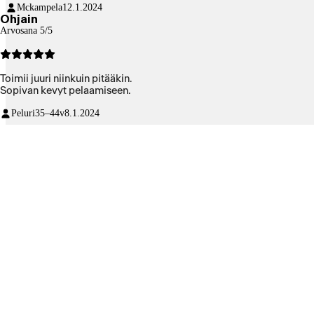
Mckampela
12.1.2024
Ohjain
Arvosana 5/5
Toimii juuri niinkuin pitääkin.
Sopivan kevyt pelaamiseen.
Peluri
35–44v
8.1.2024