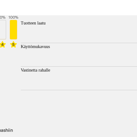
0
%
100
%
Tuotteen laatu
4
5
Käyttömukavuus
Vastinetta rahalle
mashiin