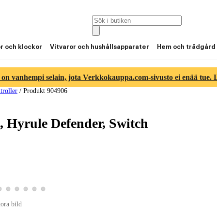
or och klockor
Vitvaror och hushållsapparater
Hem och trädgård
 on vanhempi selain, jota Verkkokauppa.com-sivusto ei enää tue. Lu
troller
/
Produkt 904906
, Hyrule Defender, Switch
3
tbild 4
roduktbild 5
Visa produktbild 6
Visa produktbild 7
Visa produktbild 8
Visa produktbild 9
Visa produktbild 10
Visa produktbild 11
tora bild