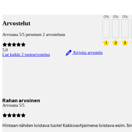
Betaltjänster
0
%
0
%
0
%
Arvostelut
Arvosana 5/5 perustuen 2 arvosteluun
1
2
3
5,0
Kirjoita arvostelu
Lue kaikki 2 tuotearvostelua
Rahan arvoinen
Arvosana 5/5
Hintaan nähden loistava tuote! Kakkosohjaimena loistava esim. S