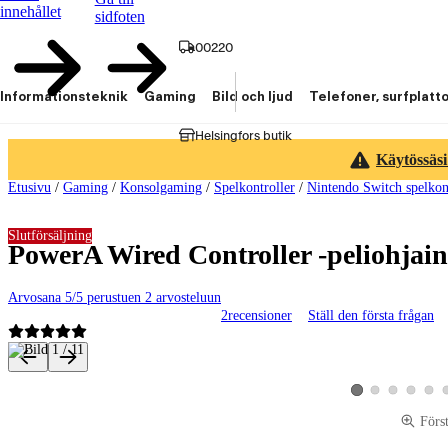
innehållet
sidfoten
00220
Informationsteknik
Gaming
Bild och ljud
Telefoner, surfplatt
Helsingfors butik
Käytössäsi
Etusivu
/
Gaming
/
Konsolgaming
/
Spelkontroller
/
Nintendo Switch spelkon
Slutförsäljning
PowerA Wired Controller -peliohjain
Arvosana 5/5 perustuen 2 arvosteluun
2
recensioner
Ställ den första frågan
Produktbilder och videor
Visa produktbild 2
Visa produktbild 
Visa produk
Visa p
Visa produktbild 1
Förs