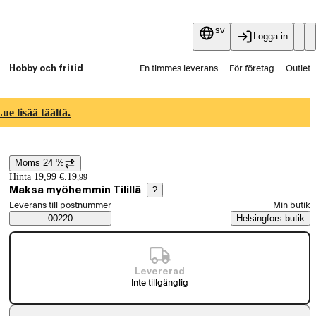
sv
Logga in
Hobby och fritid
En timmes leverans
För företag
Outlet
Fyndpartier
Guider och artiklar
Vaihtokauppa
e lisää täältä.
Tjänster
Aktuellt
Moms 24 %
Prisinformation
Hinta 19,99 €.
19
,
99
Maksa myöhemmin Tilillä
?
Välj beställningssätt
Leverans till postnummer
Min butik
Saatavuustiedot
00220
Helsingfors butik
Levererad
Inte tillgänglig