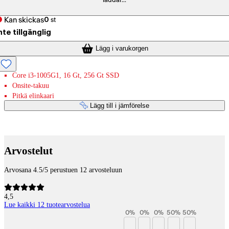
laddar...
Kan skickas
0
st
nte tillgänglig
Lägg i varukorgen
Core i3-1005G1, 16 Gt, 256 Gt SSD
Onsite-takuu
Pitkä elinkaari
Lägg till i jämförelse
Betaltjänster
Arvostelut
Arvosana 4.5/5 perustuen 12 arvosteluun
4,5
Lue kaikki 12 tuotearvostelua
0
%
0
%
0
%
50
%
50
%