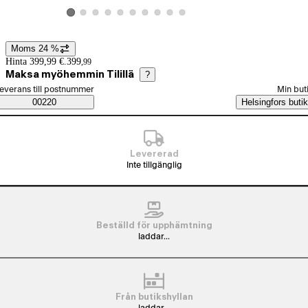
Visa produktbild 2
Visa produktbild 3
Visa produktbild 4
Visa produktbild 5
Visa produktbild 6
Visa produktbild 7
Visa produktbild 8
Visa produktbild 9
Visa produktbild 10
Visa produktbild 1
Moms 24 %
Prisinformation
Hinta 399,99 €.
399
,
99
Maksa myöhemmin Tilillä
?
älj beställningssätt
everans till postnummer
Min but
Saatavuustiedot
00220
Helsingfors butik
Levererad
Inte tillgänglig
Beställd för upphämtning
laddar...
Från butikshyllan