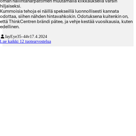
oman hallintahärpättimen muutamalla klikkauksella varsin
hiljaiseksi.
Kummoisia tehoja ei näillä spekseillä luonnollisesti kannata
odottaa, siihen nähden hintavahkokin. Odotuksena kuitenkin on,
että ThinkCentren brändi pätee, ja vehje kestää vuosikausia, kuten
edellinen.
JayEye
35–44v
17.4.2024
Lue kaikki 12 tuotearvostelua