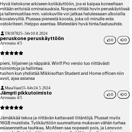
Hyvä tietokone arkiseen kotikäyttöön, jos ei kaipaa koneeltaan
mitään erityisiä ominaisuuksia. Nopeus riittää hyvin peruskäytössä
ja tallennustilaa mm. valokuville voi jatkaa halutessaan ulkoisilla
kovalevyillä. Plussaa pienestä koosta, joka oli minulle eräs
ostokriteeri. Helppo asentaa. Mielestäni hyvä hinta/laatusuhde.
TR1878
25–34v
10.8.2024
peruskone peruskäyttöön
0
0
Arvosana 4/5
pieni, hiljainen ja näppärä. Win11 Pro versio tuo riittävästi
toimintoja ja hallintaa.
tuohon kun yhdistää Mikkisoftan Student and Home officen niin
avot, ajaa asiansa
MasaVaan
55–64v
24.5.2024
Jämpti pikkutoimisto
0
0
Arvosana 4/5
Jämäkkää tekoa ja riittävän kattavasti liitäntöjä. Plussat myös
16GB muistista. Työkäyttöön suunnattuna mukavan vähän turhaa
esiasennettua tauhkaa, McAfeen saa nopeasti pois, ja Lenovon