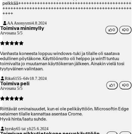
pelkkää++++++++++++++++++++++++++++++++++++++++++
++++++++++++++++++++++++++++++++++++++++++++++++
++++
AA Anonyymi
4.8.2024
Toimiva minimylly
0
0
Arvosana 5/5
Vanhasta koneesta loppuu windows-tuki ja tilalle oli saatava
edullinen pöytäkone. Käyttöönotto oli helppo ja win11 tuntuu
toimivalta jo muutaman käyttökerran jälkeen. Ainakin vielä tosi
tyytyväinen valintaan.
Riku61
55–64v
18.7.2024
Toimiva peli
1
0
Arvosana 5/5
Riittävät ominaisuudet, kun ei ole pelikäyttöön. Microsoftin Edge
selaimen tilalle kannattaa asentaa Crome.
Hyvä hinta/laatu suhde.
hyrsky
65 tai yli
25.6.2024
Toimivan pikkutietokone peruskäyttöön