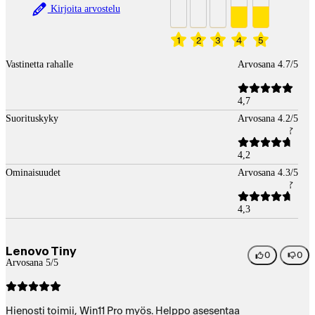
Kirjoita arvostelu
1
2
3
4
5
Vastinetta rahalle
Arvosana 4.7/5
4,7
Suorituskyky
Arvosana 4.2/5
4,2
Ominaisuudet
Arvosana 4.3/5
4,3
Lenovo Tiny
0
0
Arvosana 5/5
Hienosti toimii, Win11 Pro myös. Helppo asesentaa