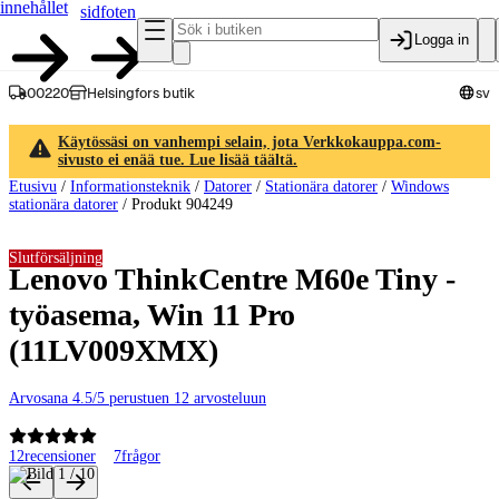
innehållet
sidfoten
Logga in
00220
Helsingfors butik
sv
Käytössäsi on vanhempi selain, jota Verkkokauppa.com-
sivusto ei enää tue. Lue lisää täältä.
Etusivu
/
Informationsteknik
/
Datorer
/
Stationära datorer
/
Windows
stationära datorer
/
Produkt 904249
Slutförsäljning
Lenovo ThinkCentre M60e Tiny -
työasema, Win 11 Pro
(11LV009XMX)
Arvosana 4.5/5 perustuen 12 arvosteluun
12
recensioner
7
frågor
Produktbilder och videor