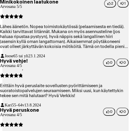
Minikokoinen laatukone
2
1
Arvosana 5/5
Lähes äänetön. Nopea toimistokäytössä (pelaamisesta en tiedä).
Kaikki tarvittavat liitännät. Mukana on myös asennusteline (jos
haluaa ripustaa pystyyn), hyvä näppis sekä langallinen hiiri
(asensin kyllä oman langattoman). Aikaisemmat pöytäkoneeni
ovat olleet järkyttävän kokoisia mötiköitä. Tämä on todella pieni
ja tässä on kaikki, mitä isommassakin. Olisi pitänyt vaihtaa jo
Joose
65 tai yli
23.1.2024
aiemmin! Koneessa oleva WIN 11 sisältää hienouksia, joita
Hyvä vehje!
kympissä ei ole, joten tämäkin on selvä parannus aiempaan.
0
0
Arvosana 4/5
Erittäin hyvä peruslaite sovellusten pyörittämiseen ja
suoratoistopalvelujen seuraamiseen. Miksi uusi, kun käytettykin
tekee sen mitä halutaan? Hyvä Verkkis!
Kari
55–64v
13.8.2024
Hyvä peruskone
0
0
Arvosana 4/5