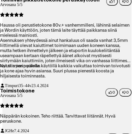
1
0
Arvosana 5/5
Haussa oli perustietokone 80v.+ vanhemmilleni, lähinnä selaimen
ja Wordin käyttöön, joten tämä laite täyttää paikkansa siinä
mielessä mainiosti.
Asennuksen yhteydessä ainut hankaluus oli saada vanhat 3,5mm
liittimellä olevat kaiuttimet toimimaan uuden koneen kanssa,
mutta hetken ihmettelyn jälkeen ja etuportin kuulokeliitäntää
useampaan kertaan räpellettyä äänet alkoivat mystisesti
siirtymään kaiuttimiin, joten ilmeisesti vika on vanhassa liittimessä
kaiuttimien puolella.
Nyt siis parin päivän käytöllä kaikkia vaikuttaa toimivan toivotusti
ja kone ajaa hyvin asiansa. Suuri plussa pienestä koosta ja
hiljaisesta toiminnasta.
Timpuri
35–44v
23.4.2024
Toimistokone
0
0
Arvosana 5/5
Näppärän kokoinen. Teho riittää. Tarvittavat liitännät. Hyvä
peruskone.
JGHe
7.4.2024