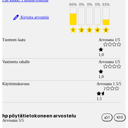
Lue kaikki 3 tuotearvostelua
66
%
0
%
0
%
0
%
33
%
Kirjoita arvostelu
1
2
3
4
5
Tuotteen laatu
Arvosana 1/5
1,0
Vastinetta rahalle
Arvosana 1/5
1,0
Käyttömukavuus
Arvosana 1.5/5
1,5
hp pöytätietokoneen arvostelu
1
0
Arvosana 5/5