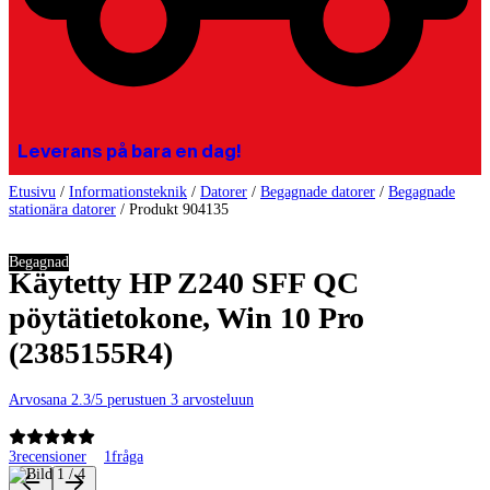
Leverans på bara en dag!
Etusivu
/
Informationsteknik
/
Datorer
/
Begagnade datorer
/
Begagnade
stationära datorer
/
Produkt 904135
Begagnad
Käytetty HP Z240 SFF QC
pöytätietokone, Win 10 Pro
(2385155R4)
Arvosana 2.3/5 perustuen 3 arvosteluun
3
recensioner
1
fråga