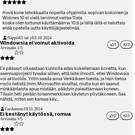
Hyvä kone tehokkaalla nopeilla ohjaimilla. sopivan kokoinen ja
Widows 10 ei vielä tarvinnut vaitaa 11:sta
koska olen tottunut käyttämään w 10:ä ja tällä iällä ei haluttais
enää opetella uutta käyttöjärjestelmää.
Näppis
65 tai yli
3.10.2024
Windowsia ei voinut aktivoida
1
2
Arvosana 1/5
En päässyt oikeastaan kunnolla edes kokeilemaan konetta, kun
asennusprojekti tyssäsi siihen, että laite ilmoitti, ettei Windowsia
voi aktivoida. Yritin saada aoua Verkkiksen tuesta, ja hain tietoa
myös netistä (mm. Microsoftin sivuilta), mutta kun en saanut
minkäänlaista apua mistään, päädyin palauttamaan koneen.
Tilasin heti perään toisenmerkkisen käytetyn pöytäkoneen. Saa
nähdä, miten sen kanssa käy...
Cardamom
19.11.2024
Ei kestänyt käytössä, romua
0
2
Arvosana 1/5