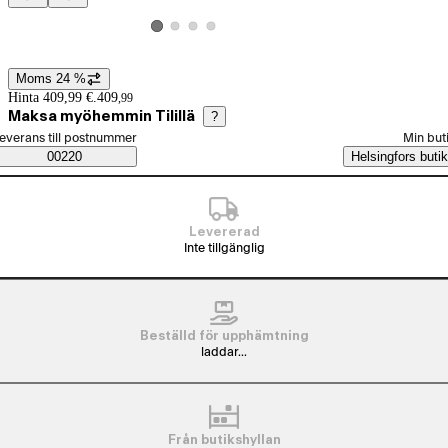
Produktbilder och videor
Visa produktbild 2
Visa produktbild 3
Visa produktbild 4
Visa produktbild 1
Moms 24 %
Prisinformation
Hinta 409,99 €.
409
,
99
Maksa myöhemmin Tilillä
?
älj beställningssätt
everans till postnummer
Min but
Saatavuustiedot
00220
Helsingfors butik
Levererad
Inte tillgänglig
Beställd för upphämtning
laddar...
Från butikshyllan