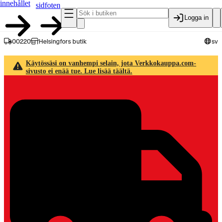
innehållet
sidfoten
Logga in
00220
Helsingfors butik
sv
Käytössäsi on vanhempi selain, jota Verkkokauppa.com-
sivusto ei enää tue. Lue lisää täältä.