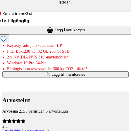
laddar...
Kan skickas
0
st
nte tillgänglig
Lägg i varukorgen
Käytetty, aito ja alkuperäinen HP
Intel E3-1230 v5, 32 Gt, 256 Gt SSD
2 x NVIDIA NVS 310 -näytönohjain
Windows 10 Pro 64-bit
Ekologisuutta arvostavalle, 380 kg CO2 -säästö*
Lägg till i jämförelse
Betaltjänster
Arvostelut
Arvosana 2.3/5 perustuen 3 arvosteluun
2,3