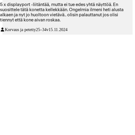
5 x displayport -liitäntää, mutta ei tue edes yhtä näyttöä. En
suosittele tätä konetta kellekkään. Ongelmia ilmeni heti alusta
alkaen ja nyt jo huoltoon vietävä.. olisin palauttanut jos olisi
tiennyt että kone aivan roskaa.
Korvaus ja petetty
25–34v
15.11.2024