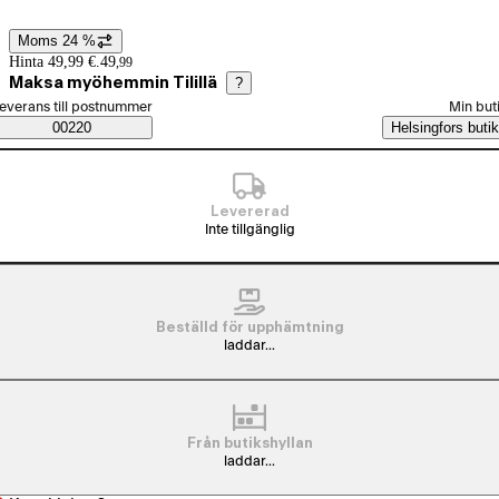
Moms 24 %
Prisinformation
Hinta 49,99 €.
49
,
99
Maksa myöhemmin Tilillä
?
älj beställningssätt
everans till postnummer
Min but
Saatavuustiedot
00220
Helsingfors butik
Levererad
Inte tillgänglig
Beställd för upphämtning
laddar...
Från butikshyllan
laddar...