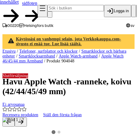
innehållet
sidfoten
Logga in
00220
Helsingfors butik
sv
Käytössäsi on vanhempi selain, jota Verkkokauppa.com-
sivusto ei enää tue. Lue lisää täältä.
Etusivu
/
Telefoner, surfplattor och klockor
/
Smartklockor och bärbara
enheter
/
Smartklocksarmband
/
Apple Watch-armband
/
Apple Watch
46/45/44 mm Armband
/
Produkt 904048
Slutförsäljning
Havu Apple Watch -ranneke, koivu
(42/44/45/49 mm)
Ei arvosanaa
Recensera produkten
Ställ den första frågan
Produktbilder och videor
Visa produktbild 2
Visa produktbild 1