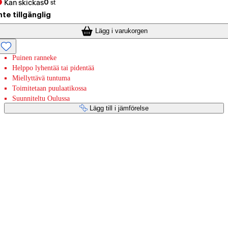
Kan skickas
0
st
nte tillgänglig
Lägg i varukorgen
Puinen ranneke
Helppo lyhentää tai pidentää
Miellyttävä tuntuma
Toimitetaan puulaatikossa
Suunniteltu Oulussa
Lägg till i jämförelse
Betaltjänster