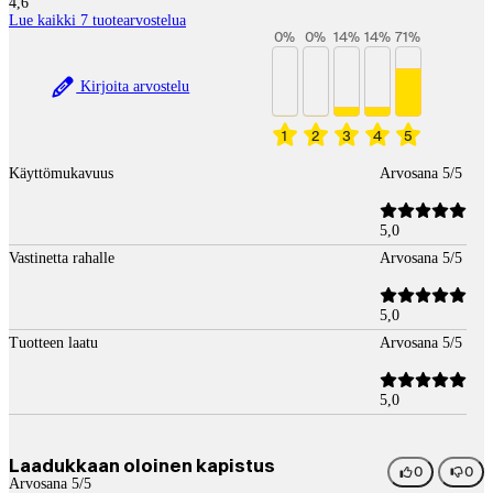
4,6
Lue kaikki 7 tuotearvostelua
0
%
0
%
14
%
14
%
71
%
Kirjoita arvostelu
1
2
3
4
5
Käyttömukavuus
Arvosana 5/5
5,0
Vastinetta rahalle
Arvosana 5/5
5,0
Tuotteen laatu
Arvosana 5/5
5,0
Laadukkaan oloinen kapistus
0
0
Arvosana 5/5