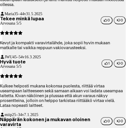
ollessa.
Maria
35–44v
31.5.2025
Tekee minkä lupaa
0
0
Arvosana 5/5
Kevyt ja kompakti varavirtalähde, joka sopii hyvin mukaan
matkalle tai vaikka reppuun vakiovarusteeksi.
JWU
45–54v
16.3.2025
Hyvä tuote
1
0
Arvosana 5/5
Kulkee helposti mukana kokonsa puolesta, riittää virtaa
useampaan laitteeseen sekä samaan aikaan voi ladata useampaa
laitetta. Kivan näköinen ja plussaa että akun varaus näkyy
prosentteina, jolloin on helppo tarkistaa riittääkö virtaa vielä.
Lataa nopeasti laitteet.
miip
25–34v
7.1.2025
Näppärän kokonen ja mukavan oloinen
0
0
varavirta