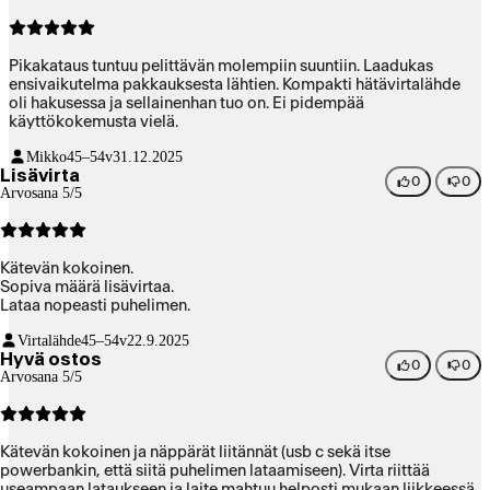
Pikakataus tuntuu pelittävän molempiin suuntiin. Laadukas
ensivaikutelma pakkauksesta lähtien. Kompakti hätävirtalähde
oli hakusessa ja sellainenhan tuo on. Ei pidempää
käyttökokemusta vielä.
Mikko
45–54v
31.12.2025
Lisävirta
0
0
Arvosana 5/5
Kätevän kokoinen.
Sopiva määrä lisävirtaa.
Lataa nopeasti puhelimen.
Virtalähde
45–54v
22.9.2025
Hyvä ostos
0
0
Arvosana 5/5
Kätevän kokoinen ja näppärät liitännät (usb c sekä itse
powerbankin, että siitä puhelimen lataamiseen). Virta riittää
useampaan lataukseen ja laite mahtuu helposti mukaan liikkeessä