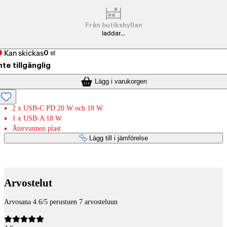
Från butikshyllan
laddar...
Kan skickas
0
st
nte tillgänglig
Lägg i varukorgen
2 x USB-C PD 20 W och 18 W
1 x USB-A 18 W
Återvunnen plast
Lägg till i jämförelse
Betaltjänster
Arvostelut
Arvosana 4.6/5 perustuen 7 arvosteluun