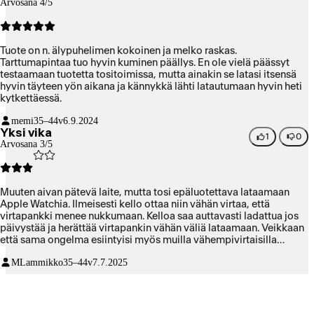
Arvosana 4/5
Tuote on n. älypuhelimen kokoinen ja melko raskas.
Tarttumapintaa tuo hyvin kuminen päällys. En ole vielä päässyt
testaamaan tuotetta tositoimissa, mutta ainakin se latasi itsensä
hyvin täyteen yön aikana ja kännykkä lähti latautumaan hyvin heti
kytkettäessä.
memi
35–44v
6.9.2024
Yksi vika
1
0
Arvosana 3/5
Muuten aivan pätevä laite, mutta tosi epäluotettava lataamaan
Apple Watchia. Ilmeisesti kello ottaa niin vähän virtaa, että
virtapankki menee nukkumaan. Kelloa saa auttavasti ladattua jos
päivystää ja herättää virtapankin vähän väliä lataamaan. Veikkaan
että sama ongelma esiintyisi myös muilla vähempivirtaisilla
laitteilla.
MLammikko
35–44v
7.7.2025