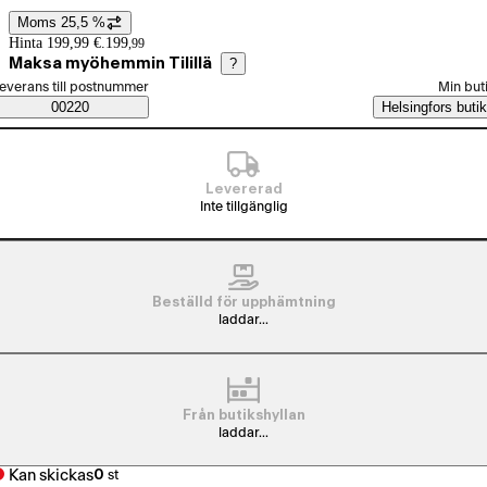
Moms 25,5 %
Prisinformation
Hinta 199,99 €.
199
,
99
Maksa myöhemmin Tilillä
?
älj beställningssätt
everans till postnummer
Min but
Saatavuustiedot
00220
Helsingfors butik
Levererad
Inte tillgänglig
Beställd för upphämtning
laddar...
Från butikshyllan
laddar...
Kan skickas
0
st