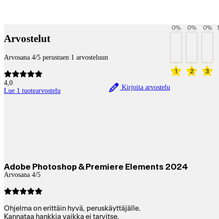
Betaltjänster
0
%
0
%
0
%
Arvostelut
Arvosana 4/5 perustuen 1 arvosteluun
1
2
3
4,0
Kirjoita arvostelu
Lue 1 tuotearvostelu
Adobe Photoshop & Premiere Elements 2024
Arvosana 4/5
Ohjelma on erittäin hyvä, peruskäyttäjälle.
Kannataa hankkia vaikka ei tarvitse.