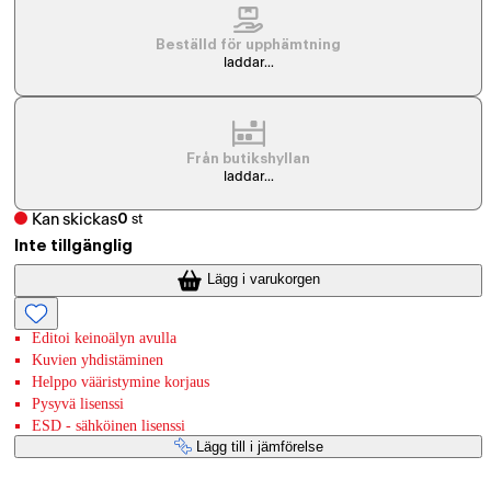
Beställd för upphämtning
laddar...
Från butikshyllan
laddar...
Kan skickas
0
st
Inte tillgänglig
Lägg i varukorgen
Editoi keinoälyn avulla
Kuvien yhdistäminen
Helppo vääristymine korjaus
Pysyvä lisenssi
ESD - sähköinen lisenssi
Lägg till i jämförelse