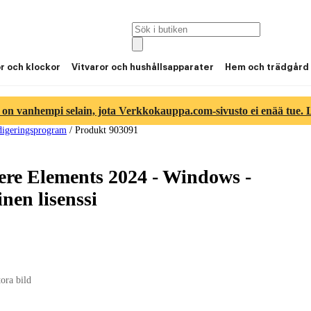
or och klockor
Vitvaror och hushållsapparater
Hem och trädgård
 on vanhempi selain, jota Verkkokauppa.com-sivusto ei enää tue. Lu
digeringsprogram
/
Produkt 903091
re Elements 2024 - Windows -
nen lisenssi
tora bild