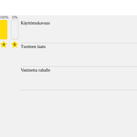
100
%
0
%
Käyttömukavuus
4
5
Tuotteen laatu
Vastinetta rahalle