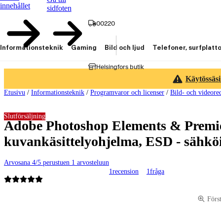
innehållet
sidfoten
00220
Informationsteknik
Gaming
Bild och ljud
Telefoner, surfplatt
Helsingfors butik
Käytössäsi
Etusivu
/
Informationsteknik
/
Programvaror och licenser
/
Bild- och videore
Slutförsäljning
Adobe Photoshop Elements & Premie
kuvankäsittelyohjelma, ESD - sähköi
Arvosana 4/5 perustuen 1 arvosteluun
1
recension
1
fråga
Produktbilder och videor
Förs