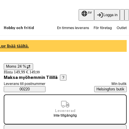
sv
Logga in
Hobby och fritid
En timmes leverans
För företag
Outlet
Fyndpartier
Guider och artiklar
Vaihtokauppa
e lisää täältä.
Tjänster
Aktuellt
Moms 24 %
Prisinformation
Hinta 149,99 €.
149
,
99
Maksa myöhemmin Tilillä
?
Välj beställningssätt
Leverans till postnummer
Min butik
Saatavuustiedot
00220
Helsingfors butik
Levererad
Inte tillgänglig