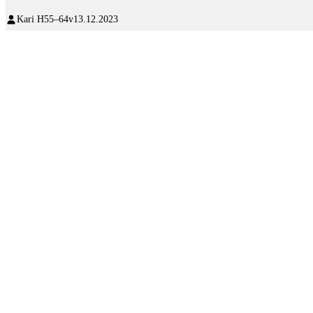
Kari H
55–64v
13.12.2023