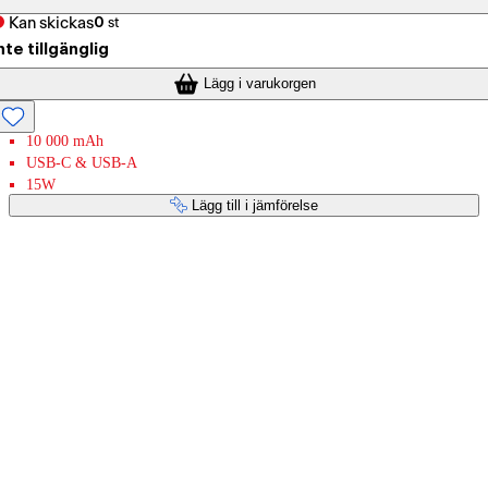
Kan skickas
0
st
nte tillgänglig
Lägg i varukorgen
10 000 mAh
USB-C & USB-A
15W
Lägg till i jämförelse
Betaltjänster