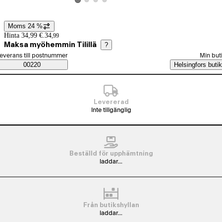
Visa produktbild 2
Visa produktbild 3
Visa produktbild 4
Visa produktbild 1
Moms 24 %
Prisinformation
Hinta 34,99 €.
34
,
99
Maksa myöhemmin Tilillä
?
älj beställningssätt
everans till postnummer
Min but
Saatavuustiedot
00220
Helsingfors butik
Levererad
Inte tillgänglig
Beställd för upphämtning
laddar...
Från butikshyllan
laddar...