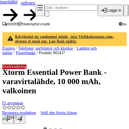
innehållet
sidfoten
Logga in
00220
Helsingfors butik
sv
Käytössäsi on vanhempi selain, jota Verkkokauppa.com-
sivusto ei enää tue. Lue lisää täältä.
Etusivu
/
Telefoner, surfplattor och klockor
/
Laddare och
kablar
/
Powerbanks
/
Produkt 902437
Slutförsäljning
Xtorm Essential Power Bank -
varavirtalähde, 10 000 mAh,
valkoinen
Ei arvosanaa
Recensera produkten
Ställ den första frågan
Produktbilder och videor