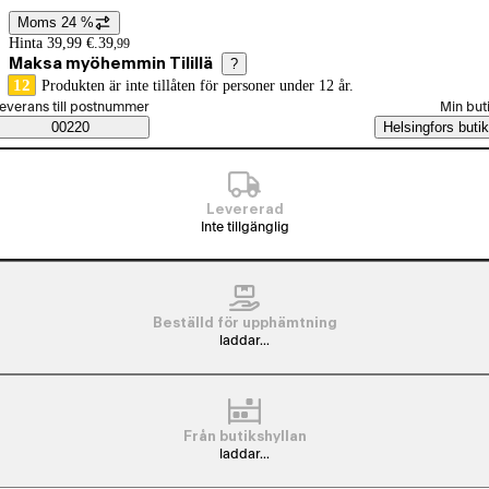
Moms 24 %
Prisinformation
Hinta 39,99 €.
39
,
99
Maksa myöhemmin Tilillä
?
12
Produkten är inte tillåten för personer under 12 år.
älj beställningssätt
everans till postnummer
Min but
Saatavuustiedot
00220
Helsingfors butik
Levererad
Inte tillgänglig
Beställd för upphämtning
laddar...
Från butikshyllan
laddar...