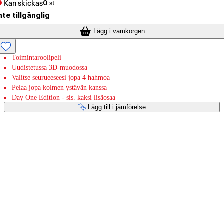
Kan skickas
0
st
nte tillgänglig
Lägg i varukorgen
Toimintaroolipeli
Uudistetussa 3D-muodossa
Valitse seurueeseesi jopa 4 hahmoa
Pelaa jopa kolmen ystävän kanssa
Day One Edition - sis. kaksi lisäosaa
Lägg till i jämförelse
Betaltjänster