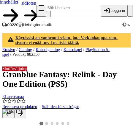
innehållet
sidfoten
Logga in
00220
Helsingfors butik
sv
Käytössäsi on vanhempi selain, jota Verkkokauppa.com-
sivusto ei enää tue. Lue lisää täältä.
Etusivu
/
Gaming
/
Konsolgaming
/
Konsolspel
/
PlayStation 5-
spel
/
Produkt 902350
Slutförsäljning
Granblue Fantasy: Relink - Day
One Edition (PS5)
Ei arvosanaa
Recensera produkten
Ställ den första frågan
Produktbilder och videor
Visa produktbild 2
Visa produktbild 3
Visa produktbild 4
Visa produktbild 5
Visa produktbild 6
Visa produktbild 1