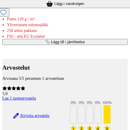
Lägg i varukorgen
Paino 120 g / m²
Ylivertainen tulostusjälki
250 arkin pakkaus
FSC- että EU Ecolabel
Lägg till i jämförelse
Betaltjänster
Arvostelut
Arvosana 5/5 perustuen 1 arvosteluun
5,0
Lue 1 tuotearvostelu
0
%
0
%
0
%
0
%
100
%
Kirjoita arvostelu
1
2
3
4
5