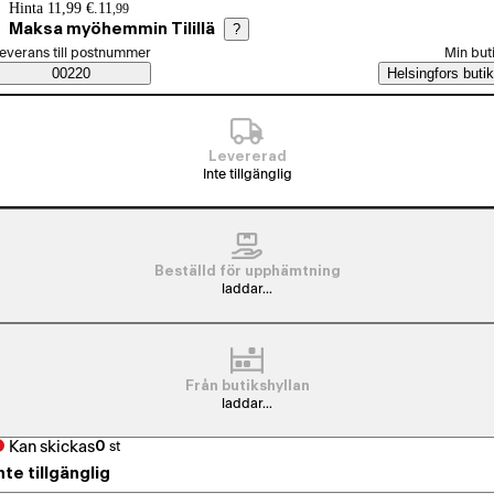
Prisinformation
Hinta 11,99 €.
11
,
99
Maksa myöhemmin Tilillä
?
älj beställningssätt
everans till postnummer
Min but
Saatavuustiedot
00220
Helsingfors butik
Levererad
Inte tillgänglig
Beställd för upphämtning
laddar...
Från butikshyllan
laddar...
Kan skickas
0
st
nte tillgänglig