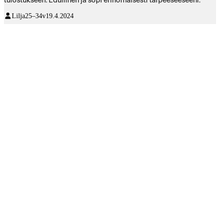
tulostukseen. Edullinen ja sopi erinomaisesti tarpeeseeseeni.
Lilja
25–34v
19.4.2024