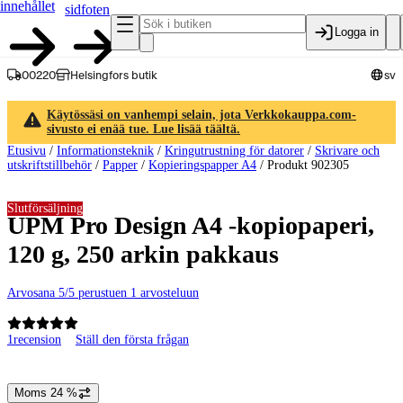
innehållet
sidfoten
Logga in
00220
Helsingfors butik
sv
Käytössäsi on vanhempi selain, jota Verkkokauppa.com-
sivusto ei enää tue. Lue lisää täältä.
Etusivu
/
Informationsteknik
/
Kringutrustning för datorer
/
Skrivare och
utskriftstillbehör
/
Papper
/
Kopieringspapper A4
/
Produkt 902305
Slutförsäljning
UPM Pro Design A4 -kopiopaperi,
120 g, 250 arkin pakkaus
Arvosana 5/5 perustuen 1 arvosteluun
1
recension
Ställ den första frågan
Produktbilder och videor
Moms 24 %