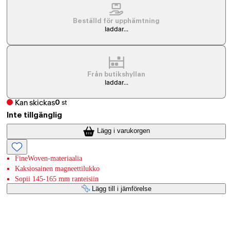
Beställd för upphämtning
laddar...
Från butikshyllan
laddar...
Kan skickas
0
st
Inte tillgänglig
Lägg i varukorgen
FineWoven-materiaalia
Kaksiosainen magneettilukko
Sopii 145-165 mm ranteisiin
Lägg till i jämförelse