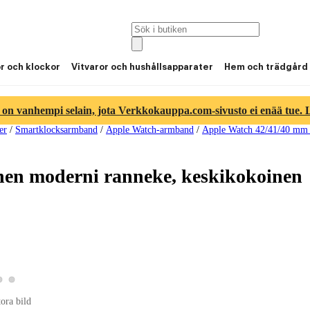
or och klockor
Vitvaror och hushållsapparater
Hem och trädgård
 on vanhempi selain, jota Verkkokauppa.com-sivusto ei enää tue. Lu
er
/
Smartklocksarmband
/
Apple Watch-armband
/
Apple Watch 42/41/40 mm
en moderni ranneke, keskikokoinen
Visa produktbild 2
Visa produktbild 3
 produktbild 1
tora bild