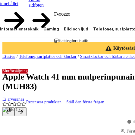
innehållet
sidfoten
00220
Informationsteknik
Gaming
Bild och ljud
Telefoner, surfplatt
Helsingfors butik
Käytössäsi
Etusivu
/
Telefoner, surfplattor och klockor
/
Smartklockor och bärbara enhet
Slutförsäljning
Apple Watch 41 mm mulperinpunain
(MUH83)
Ei arvosanaa
Recensera produkten
Ställ den första frågan
Produktbilder och videor
Visa
Förs