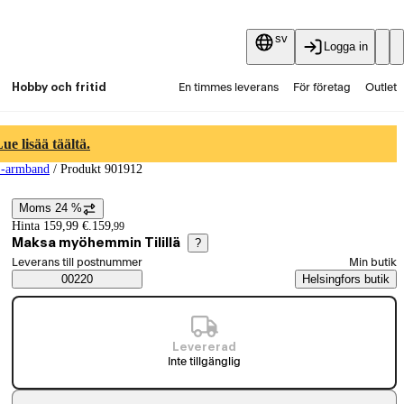
sv
Logga in
Hobby och fritid
En timmes leverans
För företag
Outlet
Fyndpartier
Guider och artiklar
Vaihtokauppa
e lisää täältä.
 -armband
/
Produkt 901912
Tjänster
Aktuellt
Moms 24 %
Prisinformation
Hinta 159,99 €.
159
,
99
Maksa myöhemmin Tilillä
?
Välj beställningssätt
Leverans till postnummer
Min butik
Saatavuustiedot
00220
Helsingfors butik
Levererad
Inte tillgänglig