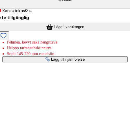
Kan skickas
0
st
nte tillgänglig
Lägg i varukorgen
Pehmeä, kevyt sekä hengittävä
Helppo tarranauhakiinnitys
Sopii 145-220 mm ranteisiin
Lägg till i jämförelse
Betaltjänster