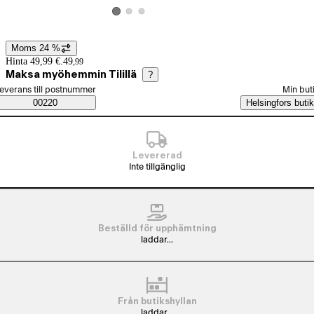
Visa produktbild 2
Visa produktbild 3
Visa produktbild 1
Moms 24 %
Prisinformation
Hinta 49,99 €.
49
,
99
Maksa myöhemmin Tilillä
?
älj beställningssätt
everans till postnummer
Min but
Saatavuustiedot
00220
Helsingfors butik
Levererad
Inte tillgänglig
Beställd för upphämtning
laddar...
Från butikshyllan
laddar...