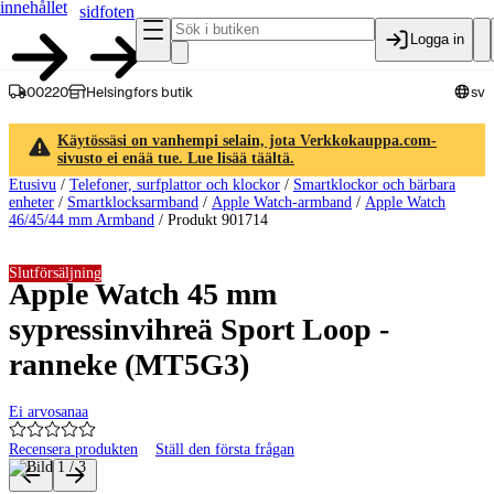
innehållet
sidfoten
Logga in
00220
Helsingfors butik
sv
Käytössäsi on vanhempi selain, jota Verkkokauppa.com-
sivusto ei enää tue. Lue lisää täältä.
Etusivu
/
Telefoner, surfplattor och klockor
/
Smartklockor och bärbara
enheter
/
Smartklocksarmband
/
Apple Watch-armband
/
Apple Watch
46/45/44 mm Armband
/
Produkt 901714
Slutförsäljning
Apple Watch 45 mm
sypressinvihreä Sport Loop -
ranneke (MT5G3)
Ei arvosanaa
Recensera produkten
Ställ den första frågan
Produktbilder och videor