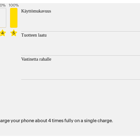
0
%
100
%
Käyttömukavuus
4
5
Tuotteen laatu
Vastinetta rahalle
arge your phone about 4 times fully on a single charge.