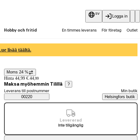
sv
Logga in
Hobby och fritid
En timmes leverans
För företag
Outlet
Fyndpartier
Guider och artiklar
Vaihtokauppa
e lisää täältä.
Tjänster
Aktuellt
Moms 24 %
Prisinformation
Hinta 44,99 €.
44
,
99
Maksa myöhemmin Tilillä
?
Välj beställningssätt
Leverans till postnummer
Min butik
Saatavuustiedot
00220
Helsingfors butik
Levererad
Inte tillgänglig