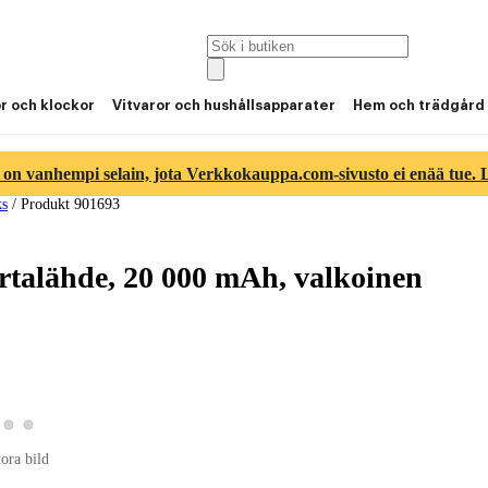
or och klockor
Vitvaror och hushållsapparater
Hem och trädgård
 on vanhempi selain, jota Verkkokauppa.com-sivusto ei enää tue. Lu
ks
/
Produkt 901693
rtalähde, 20 000 mAh, valkoinen
a produktbild 2
Visa produktbild 3
Visa produktbild 4
roduktbild 1
tora bild