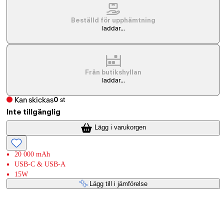
Beställd för upphämtning
laddar...
Från butikshyllan
laddar...
Kan skickas
0
st
Inte tillgänglig
Lägg i varukorgen
20 000 mAh
USB-C & USB-A
15W
Lägg till i jämförelse