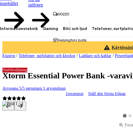
innehållet
sidfoten
00220
Informationsteknik
Gaming
Bild och ljud
Telefoner, surfplatt
Helsingfors butik
Käytössäsi
Etusivu
/
Telefoner, surfplattor och klockor
/
Laddare och kablar
/
Powerban
Slutförsäljning
Xtorm Essential Power Bank -varavi
Arvosana 5/5 perustuen 1 arvosteluun
1
recension
Ställ den första frågan
Produktbilder och videor
Vis
Visa p
Förs