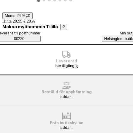
Visa produktbild 2
Visa produktbild 3
Visa produktbild 4
Visa produktbild 5
Visa produktbild 6
Visa produktbild 7
Visa produktbild 1
Moms 24 %
Prisinformation
Hinta 20,99 €.
20
,
99
Maksa myöhemmin Tilillä
?
älj beställningssätt
everans till postnummer
Min but
Saatavuustiedot
00220
Helsingfors butik
Levererad
Inte tillgänglig
Beställd för upphämtning
laddar...
Från butikshyllan
laddar...