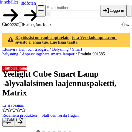
innehållet
sidfoten
Logga in
00220
Helsingfors butik
sv
Käytössäsi on vanhempi selain, jota Verkkokauppa.com-
sivusto ei enää tue. Lue lisää täältä.
Etusivu
/
Hem och trädgård
/
Belysning
/
Smart
belysning
/
Anpassningsbara smarta lampor
/
Produkt 901585
Slutförsäljning
Yeelight Cube Smart Lamp
-älyvalaisimen laajennuspaketti,
Matrix
Ei arvosanaa
Recensera produkten
Ställ den första frågan
Produktbilder och videor