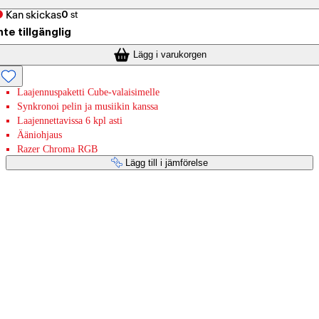
Kan skickas
0
st
nte tillgänglig
Lägg i varukorgen
Laajennuspaketti Cube-valaisimelle
Synkronoi pelin ja musiikin kanssa
Laajennettavissa 6 kpl asti
Ääniohjaus
Razer Chroma RGB
Lägg till i jämförelse
Betaltjänster