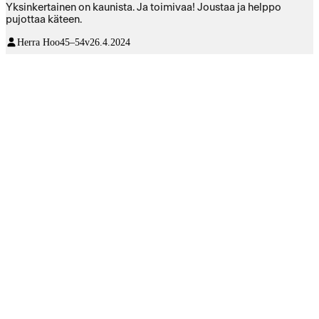
Yksinkertainen on kaunista. Ja toimivaa! Joustaa ja helppo
pujottaa käteen.
Herra Hoo
45–54v
26.4.2024