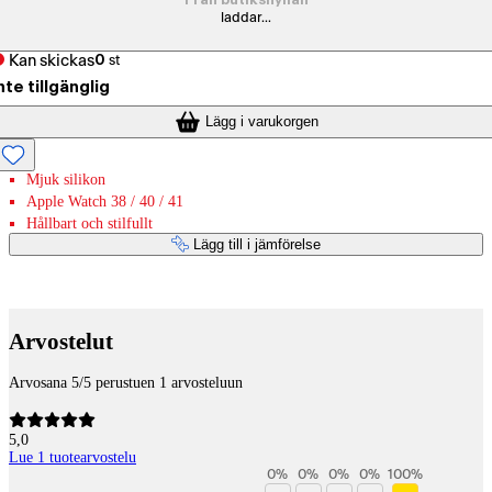
Från butikshyllan
laddar...
Kan skickas
0
st
nte tillgänglig
Lägg i varukorgen
Mjuk silikon
Apple Watch 38 / 40 / 41
Hållbart och stilfullt
Lägg till i jämförelse
Betaltjänster
Arvostelut
Arvosana 5/5 perustuen 1 arvosteluun
5,0
Lue 1 tuotearvostelu
0
%
0
%
0
%
0
%
100
%