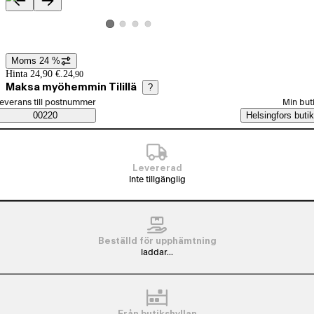
Produktbilder och videor
Visa produktbild 2
Visa produktbild 3
Visa produktbild 4
Visa produktbild 1
Moms 24 %
Prisinformation
Hinta 24,90 €.
24
,
90
Maksa myöhemmin Tilillä
?
älj beställningssätt
everans till postnummer
Min but
Saatavuustiedot
00220
Helsingfors butik
Levererad
Inte tillgänglig
Beställd för upphämtning
laddar...