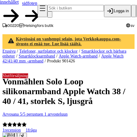
innehållet
sidfoten
Logga in
00220
Helsingfors butik
sv
Käytössäsi on vanhempi selain, jota Verkkokauppa.com-
sivusto ei enää tue. Lue lisää täältä.
Etusivu
/
Telefoner, surfplattor och klockor
/
Smartklockor och bärbara
enheter
/
Smartklocksarmband
/
Apple Watch-armband
/
Apple Watch
42/41/40 mm -armband
/
Produkt 901426
Slutförsäljning
Vonmählen Solo Loop
silikonarmband Apple Watch 38 /
40 / 41, storlek S, ljusgrå
Arvosana 5/5 perustuen 1 arvosteluun
1
recension
1
fråga