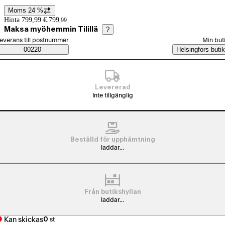
Moms 24 %
Prisinformation
Hinta 799,99 €.
799
,
99
Maksa myöhemmin Tilillä
?
älj beställningssätt
everans till postnummer
Min but
Saatavuustiedot
00220
Helsingfors butik
Levererad
Inte tillgänglig
Beställd för upphämtning
laddar...
Från butikshyllan
laddar...
Kan skickas
0
st