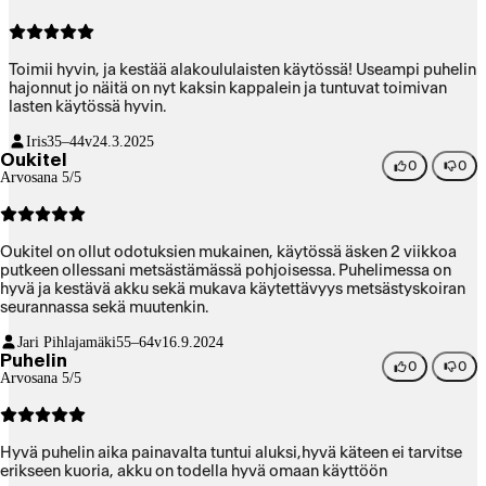
Toimii hyvin, ja kestää alakoululaisten käytössä! Useampi puhelin
hajonnut jo näitä on nyt kaksin kappalein ja tuntuvat toimivan
lasten käytössä hyvin.
Iris
35–44v
24.3.2025
Oukitel
0
0
Arvosana 5/5
Oukitel on ollut odotuksien mukainen, käytössä äsken 2 viikkoa
putkeen ollessani metsästämässä pohjoisessa. Puhelimessa on
hyvä ja kestävä akku sekä mukava käytettävyys metsästyskoiran
seurannassa sekä muutenkin.
Jari Pihlajamäki
55–64v
16.9.2024
Puhelin
0
0
Arvosana 5/5
Hyvä puhelin aika painavalta tuntui aluksi,hyvä käteen ei tarvitse
erikseen kuoria, akku on todella hyvä omaan käyttöön