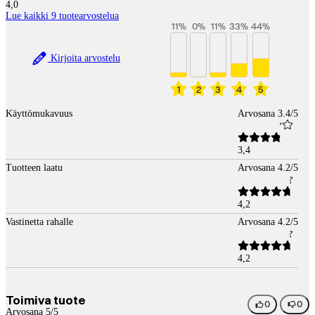
4,0
Lue kaikki 9 tuotearvostelua
11
%
0
%
11
%
33
%
44
%
Kirjoita arvostelu
1
2
3
4
5
Käyttömukavuus
Arvosana 3.4/5
3,4
Tuotteen laatu
Arvosana 4.2/5
4,2
Vastinetta rahalle
Arvosana 4.2/5
4,2
Toimiva tuote
0
0
Arvosana 5/5