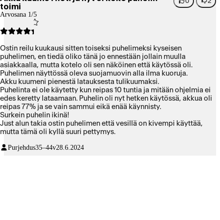
0
2
toimi
Arvosana 1/5
Ostin reilu kuukausi sitten toiseksi puhelimeksi kyseisen
puhelimen, en tiedä oliko tänä jo ennestään jollain muulla
asiakkaalla, mutta kotelo oli sen näköinen että käytössä oli.
Puhelimen näyttössä oleva suojamuovin alla ilma kuoruja.
Akku kuumeni pienestä latauksesta tulikuumaksi.
Puhelinta ei ole käytetty kun reipas 10 tuntia ja mitään ohjelmia ei
edes keretty lataamaan. Puhelin oli nyt hetken käytössä, akkua oli
reipas 77% ja se vain sammui eikä enää käynnisty.
Surkein puhelin ikinä!
Just alun takia ostin puhelimen että vesillä on kivempi käyttää,
mutta tämä oli kyllä suuri pettymys.
Purjehdus
35–44v
28.6.2024