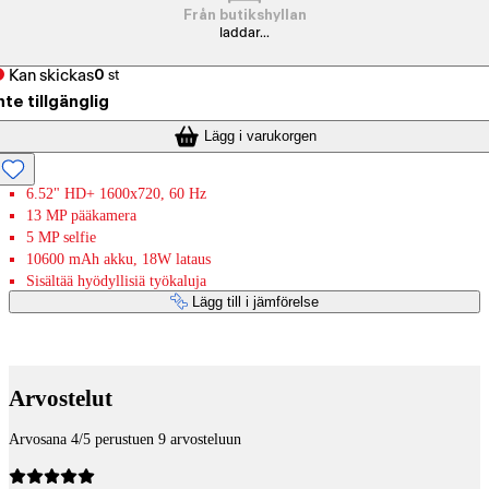
Från butikshyllan
laddar...
Kan skickas
0
st
nte tillgänglig
Lägg i varukorgen
6.52" HD+ 1600x720, 60 Hz
13 MP pääkamera
5 MP selfie
10600 mAh akku, 18W lataus
Sisältää hyödyllisiä työkaluja
Lägg till i jämförelse
Betaltjänster
Arvostelut
Arvosana 4/5 perustuen 9 arvosteluun