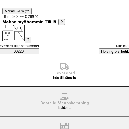
Moms 24 %
Prisinformation
Hinta 209,99 €.
209
,
99
Maksa myöhemmin Tilillä
?
15-18
W
?
USB PD
älj beställningssätt
everans till postnummer
Min but
Saatavuustiedot
00220
Helsingfors butik
Levererad
Inte tillgänglig
Beställd för upphämtning
laddar...