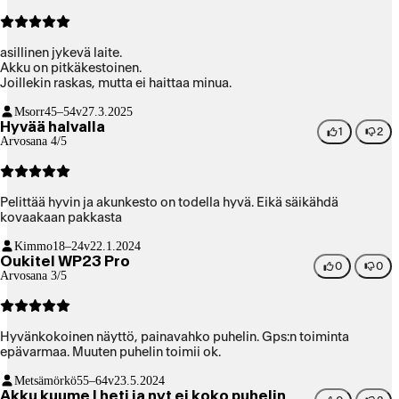
asillinen jykevä laite.
Akku on pitkäkestoinen.
Joillekin raskas, mutta ei haittaa minua.
Msorr
45–54v
27.3.2025
Hyvää halvalla
1
2
Arvosana 4/5
Pelittää hyvin ja akunkesto on todella hyvä. Eikä säikähdä
kovaakaan pakkasta
Kimmo
18–24v
22.1.2024
Oukitel WP23 Pro
0
0
Arvosana 3/5
Hyvänkokoinen näyttö, painavahko puhelin. Gps:n toiminta
epävarmaa. Muuten puhelin toimii ok.
Metsämörkö
55–64v
23.5.2024
Akku kuume I heti ja nyt ei koko puhelin