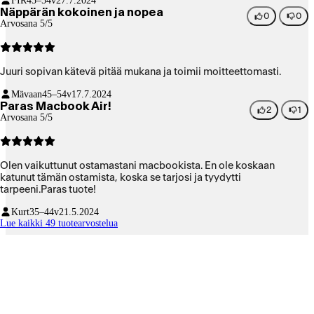
FIR
45–54v
27.7.2024
Näppärän kokoinen ja nopea
0
0
Arvosana 5/5
Juuri sopivan kätevä pitää mukana ja toimii moitteettomasti.
Mävaan
45–54v
17.7.2024
Paras Macbook Air!
2
1
Arvosana 5/5
Olen vaikuttunut ostamastani macbookista. En ole koskaan
katunut tämän ostamista, koska se tarjosi ja tyydytti
tarpeeni.Paras tuote!
Kurt
35–44v
21.5.2024
Lue kaikki 49 tuotearvostelua