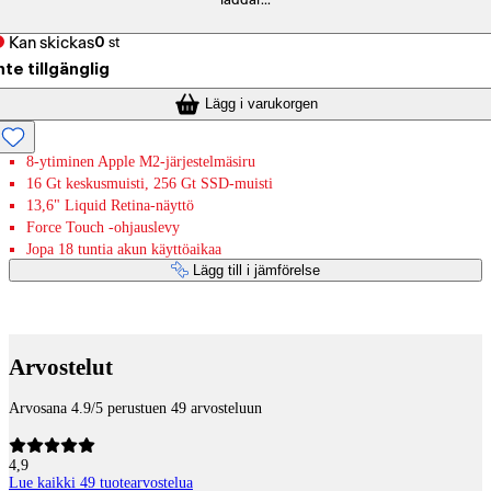
laddar...
Kan skickas
0
st
nte tillgänglig
Lägg i varukorgen
8-ytiminen Apple M2-järjestelmäsiru
16 Gt keskusmuisti, 256 Gt SSD-muisti
13,6" Liquid Retina-näyttö
Force Touch -ohjauslevy
Jopa 18 tuntia akun käyttöaikaa
Lägg till i jämförelse
Betaltjänster
Arvostelut
Arvosana 4.9/5 perustuen 49 arvosteluun
4,9
Lue kaikki 49 tuotearvostelua