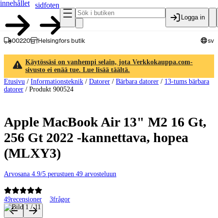
innehållet
sidfoten
Logga in
00220
Helsingfors butik
sv
Käytössäsi on vanhempi selain, jota Verkkokauppa.com-
sivusto ei enää tue. Lue lisää täältä.
Etusivu
/
Informationsteknik
/
Datorer
/
Bärbara datorer
/
13-tums bärbara
datorer
/
Produkt 900524
Apple MacBook Air 13" M2 16 Gt,
256 Gt 2022 -kannettava, hopea
(MLXY3)
Arvosana 4.9/5 perustuen 49 arvosteluun
49
recensioner
3
frågor
Produktbilder och videor