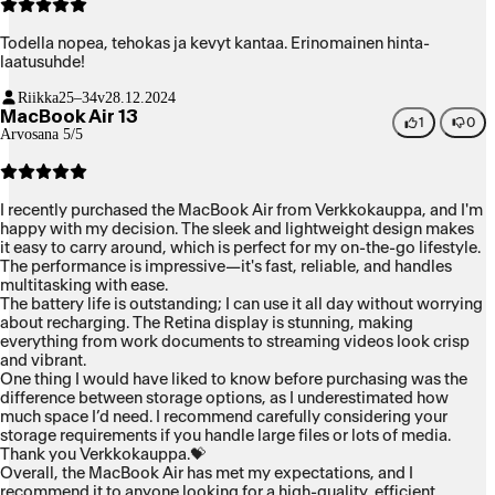
Todella nopea, tehokas ja kevyt kantaa. Erinomainen hinta-
laatusuhde!
Riikka
25–34v
28.12.2024
MacBook Air 13
1
0
Arvosana 5/5
I recently purchased the MacBook Air from Verkkokauppa, and I'm
happy with my decision. The sleek and lightweight design makes
it easy to carry around, which is perfect for my on-the-go lifestyle.
The performance is impressive—it's fast, reliable, and handles
multitasking with ease.
The battery life is outstanding; I can use it all day without worrying
about recharging. The Retina display is stunning, making
everything from work documents to streaming videos look crisp
and vibrant.
One thing I would have liked to know before purchasing was the
difference between storage options, as I underestimated how
much space I’d need. I recommend carefully considering your
storage requirements if you handle large files or lots of media.
Thank you Verkkokauppa.💝
Overall, the MacBook Air has met my expectations, and I
recommend it to anyone looking for a high-quality, efficient