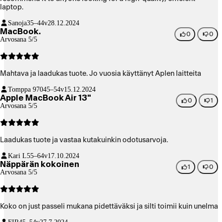
laptop.
Sanoja
35–44v
28.12.2024
MacBook.
0
0
Arvosana 5/5
Mahtava ja laadukas tuote. Jo vuosia käyttänyt Aplen laitteita
Tomppa 970
45–54v
15.12.2024
Apple MacBook Air 13"
0
1
Arvosana 5/5
Laadukas tuote ja vastaa kutakuinkin odotusarvoja.
Kari L
55–64v
17.10.2024
Näppärän kokoinen
1
0
Arvosana 5/5
Koko on just passeli mukana pidettäväksi ja silti toimii kuin unelma