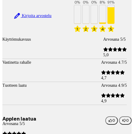
0
%
0
%
0
%
8
%
91
%
Kirjoita arvostelu
1
2
3
4
5
Käyttömukavuus
Arvosana 5/5
5,0
Vastinetta rahalle
Arvosana 4.7/5
4,7
Tuotteen laatu
Arvosana 4.9/5
4,9
Applen laatua
0
0
Arvosana 5/5