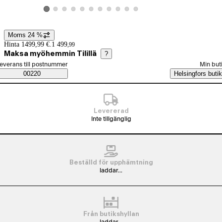
Visa produktbild 2
Visa produktbild 3
Visa produktbild 4
Visa produktbild 5
Visa produktbild 6
Visa produktbild 7
Visa produktbild 8
Visa produktbild 9
Visa produktbild 10
Visa produktbild 11
Visa produktbild 1
Moms 24 %
Prisinformation
Hinta 1499,99 €.
1 499
,
99
Maksa myöhemmin Tilillä
?
älj beställningssätt
everans till postnummer
Min but
Saatavuustiedot
00220
Helsingfors butik
Levererad
Inte tillgänglig
Beställd för upphämtning
laddar...
Från butikshyllan