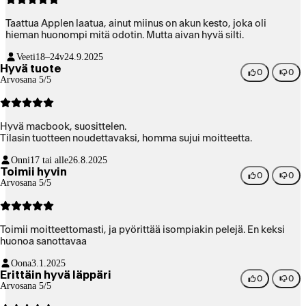
Taattua Applen laatua, ainut miinus on akun kesto, joka oli
hieman huonompi mitä odotin. Mutta aivan hyvä silti.
Veeti
18–24v
24.9.2025
Hyvä tuote
0
0
Arvosana 5/5
Hyvä macbook, suosittelen.
Tilasin tuotteen noudettavaksi, homma sujui moitteetta.
Onni
17 tai alle
26.8.2025
Toimii hyvin
0
0
Arvosana 5/5
Toimii moitteettomasti, ja pyörittää isompiakin pelejä. En keksi
huonoa sanottavaa
Oona
3.1.2025
Erittäin hyvä läppäri
0
0
Arvosana 5/5