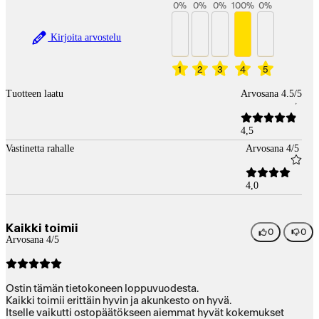
0
%
0
%
0
%
100
%
0
%
Kirjoita arvostelu
1
2
3
4
5
Tuotteen laatu
Arvosana 4.5/5
4,5
Vastinetta rahalle
Arvosana 4/5
4,0
Kaikki toimii
0
0
Arvosana 4/5
Ostin tämän tietokoneen loppuvuodesta.
Kaikki toimii erittäin hyvin ja akunkesto on hyvä.
Itselle vaikutti ostopäätökseen aiemmat hyvät kokemukset