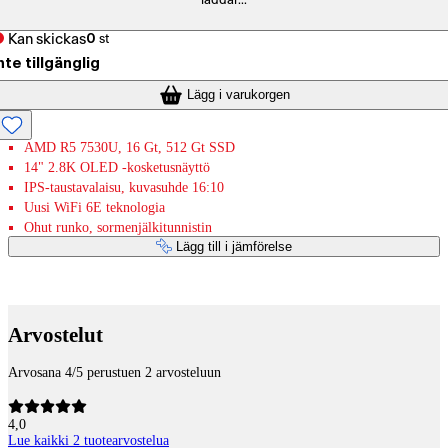
laddar...
Kan skickas
0
st
nte tillgänglig
Lägg i varukorgen
AMD R5 7530U, 16 Gt, 512 Gt SSD
14" 2.8K OLED -kosketusnäyttö
IPS-taustavalaisu, kuvasuhde 16:10
Uusi WiFi 6E teknologia
Ohut runko, sormenjälkitunnistin
Lägg till i jämförelse
Betaltjänster
Arvostelut
Arvosana 4/5 perustuen 2 arvosteluun
4,0
Lue kaikki 2 tuotearvostelua