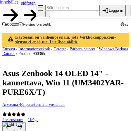
innehållet
sidfoten
Logga in
00220
Helsingfors butik
sv
Käytössäsi on vanhempi selain, jota Verkkokauppa.com-
sivusto ei enää tue. Lue lisää täältä.
Etusivu
/
Informationsteknik
/
Datorer
/
Bärbara datorer
/
Windows Bärbara
Datorer
/
Produkt 900365
Asus Zenbook 14 OLED 14" -
kannettava, Win 11 (UM3402YAR-
PURE6X/T)
Arvosana 4/5 perustuen 2 arvosteluun
2
recensioner
1
fråga
Produktbilder och videor