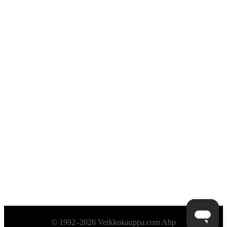
Alatunniste
© 1992–2026 Verkkokauppa.com Abp