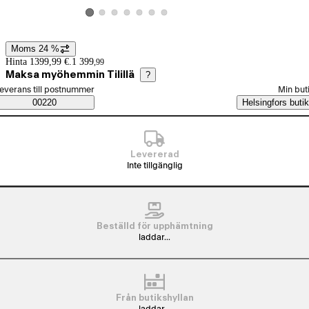
Visa produktbild 2
Visa produktbild 3
Visa produktbild 4
Visa produktbild 5
Visa produktbild 6
Visa produktbild 7
Visa produktbild 1
Moms 24 %
Prisinformation
Hinta 1399,99 €.
1 399
,
99
Maksa myöhemmin Tilillä
?
älj beställningssätt
everans till postnummer
Min but
Saatavuustiedot
00220
Helsingfors butik
Levererad
Inte tillgänglig
Beställd för upphämtning
laddar...
Från butikshyllan