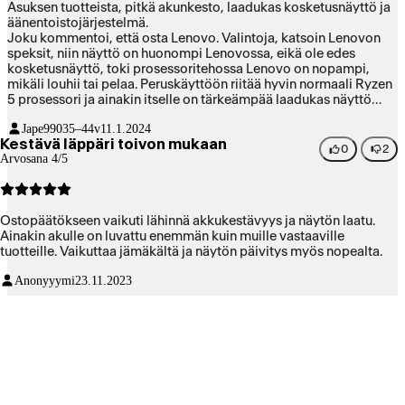
Asuksen tuotteista, pitkä akunkesto, laadukas kosketusnäyttö ja
äänentoistojärjestelmä.
Joku kommentoi, että osta Lenovo. Valintoja, katsoin Lenovon
speksit, niin näyttö on huonompi Lenovossa, eikä ole edes
kosketusnäyttö, toki prosessoritehossa Lenovo on nopampi,
mikäli louhii tai pelaa. Peruskäyttöön riitää hyvin normaali Ryzen
5 prosessori ja ainakin itselle on tärkeämpää laadukas näyttö
silmille, kuin repivä prosessoriteho.
Jape990
35–44v
11.1.2024
Kestävä läppäri toivon mukaan
0
2
Arvosana 4/5
Ostopäätökseen vaikuti lähinnä akkukestävyys ja näytön laatu.
Ainakin akulle on luvattu enemmän kuin muille vastaaville
tuotteille. Vaikuttaa jämäkältä ja näytön päivitys myös nopealta.
Anonyyymi
23.11.2023