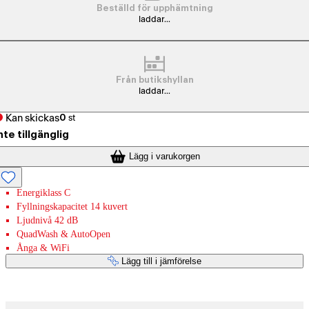
Beställd för upphämtning
laddar...
Från butikshyllan
laddar...
Kan skickas
0
st
nte tillgänglig
Lägg i varukorgen
Energiklass C
Fyllningskapacitet 14 kuvert
Ljudnivå 42 dB
QuadWash & AutoOpen
Ånga & WiFi
Lägg till i jämförelse
Betaltjänster