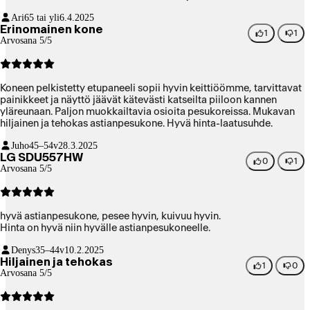
Ari
65 tai yli
6.4.2025
Erinomainen kone
1
1
Arvosana 5/5
Koneen pelkistetty etupaneeli sopii hyvin keittiöömme, tarvittavat
painikkeet ja näyttö jäävät kätevästi katseilta piiloon kannen
yläreunaan. Paljon muokkailtavia osioita pesukoreissa. Mukavan
hiljainen ja tehokas astianpesukone. Hyvä hinta-laatusuhde.
Juho
45–54v
28.3.2025
LG SDU557HW
0
1
Arvosana 5/5
hyvä astianpesukone, pesee hyvin, kuivuu hyvin.
Hinta on hyvä niin hyvälle astianpesukoneelle.
Denys
35–44v
10.2.2025
Hiljainen ja tehokas
1
0
Arvosana 5/5