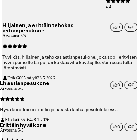
4,4
Hiljainen ja erittäin tehokas
0
0
astianpesukone
Arvosana 5/5
Tyylikäs, hiljainen ja tehokas astianpesukone, joka sopii erityisen
hyvin perheille tai paljon kokkaaville käyttäjille. Voin suositella
lämpimästi.
Eriks60
65 tai yli
23.5.2026
Lh astianpesukone
0
0
Arvosana 5/5
Hyvä kone kaikin puolin ja parasta laatua pesutuloksessa.
Kitykatti
55–64v
8.1.2026
Erittäin hyvä kone
0
0
Arvosana 5/5