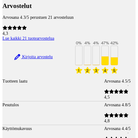
Arvostelut
Arvosana 4.3/5 perustuen 21 arvosteluun
4,3
Lue kaikki 21 tuotearvostelua
0
%
4
%
4
%
47
%
42
%
Kirjoita arvostelu
1
2
3
4
5
Tuotteen laatu
Arvosana 4.5/5
4,5
Pesutulos
Arvosana 4.8/5
4,8
Käyttömukavuus
Arvosana 4.4/5