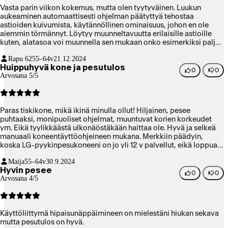
Vasta parin viikon kokemus, mutta olen tyytyväinen. Luukun
aukeaminen automaattisesti ohjelman päätyttyä tehostaa
astioiden kuivumista, käytännöllinen ominaisuus, johon en ole
aiemmin törmännyt. Löytyy muunneltavuutta erilaisille astioille
kuten, alatasoa voi muunnella sen mukaan onko esimerkiksi paljon
lautasia vai muita astioita. Lempeä musta, kiva väri. Tilasin
Rapu 62
55–64v
21.12.2024
samalla kertaa jääkaapin ja pakastimen samaa merkkiä koska
Huippuhyvä kone ja pesutulos
halusin varmistaa yhteensopivat värit. Toimitus kohtuullisen nopea
0
0
Arvosana 5/5
myös tänne maaseudulle. Tilasin perjantaina illansuussa ja kaikki
laitteet olivt tulleet torstaina seuraavalla viikolla. Tulivat eri
päivinä.
Paras tiskikone, mikä ikinä minulla ollut! Hiljainen, pesee
puhtaaksi, monipuoliset ohjelmat, muuntuvat korien korkeudet
ym. Eikä tyylikkäästä ulkonäöstäkään haittaa ole. Hyvä ja selkeä
manuaali koneentäyttöohjeineen mukana. Merkkiin päädyin,
koska LG-pyykinpesukoneeni on jo yli 12 v palvellut, eikä loppua
näy:) Toivotaan, että tiskari osoittautuu yhtä pitkäikäiseksi ja
Maija
55–64v
30.9.2024
luotettavaksi!
Hyvin pesee
0
0
Arvosana 4/5
Käyttöliittymä hipaisunäppäimineen on mielestäni hiukan sekava
mutta pesutulos on hyvä.