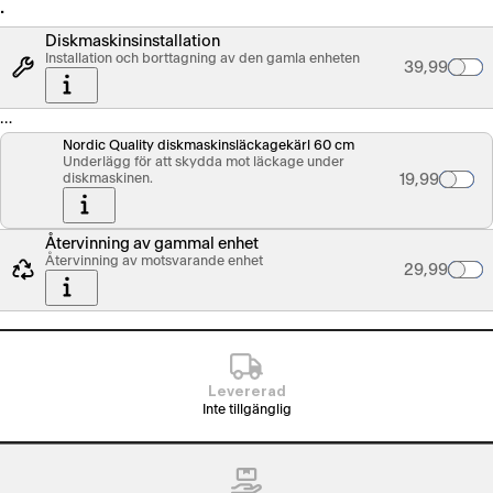
…
Diskmaskinsinstallation
Installation och borttagning av den gamla enheten
Palvelun hin
39,99
…
Nordic Quality diskmaskinsläckagekärl 60 cm
Underlägg för att skydda mot läckage under
diskmaskinen.
Tuotteen hin
19,99
Återvinning av gammal enhet
Återvinning av motsvarande enhet
Palvelun hin
29,99
Levererad
Inte tillgänglig