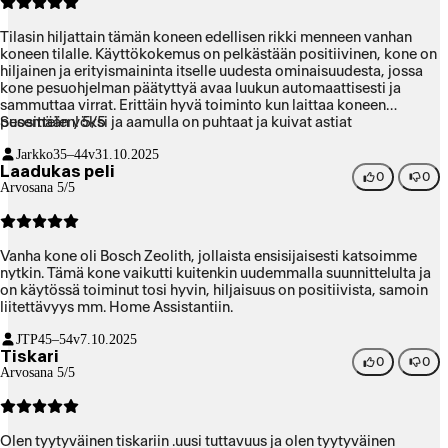
Tilasin hiljattain tämän koneen edellisen rikki menneen vanhan
koneen tilalle. Käyttökokemus on pelkästään positiivinen, kone on
hiljainen ja erityismaininta itselle uudesta ominaisuudesta, jossa
kone pesuohjelman päätyttyä avaa luukun automaattisesti ja
sammuttaa virrat. Erittäin hyvä toiminto kun laittaa koneen
pesemään yöksi ja aamulla on puhtaat ja kuivat astiat
Suosittelen! 5/5
odottamassa.
Jarkko
35–44v
31.10.2025
Laadukas peli
0
0
Arvosana 5/5
Vanha kone oli Bosch Zeolith, jollaista ensisijaisesti katsoimme
nytkin. Tämä kone vaikutti kuitenkin uudemmalla suunnittelulta ja
on käytössä toiminut tosi hyvin, hiljaisuus on positiivista, samoin
liitettävyys mm. Home Assistantiin.
JTP
45–54v
7.10.2025
Tiskari
0
0
Arvosana 5/5
Olen tyytyväinen tiskariin .uusi tuttavuus ja olen tyytyväinen