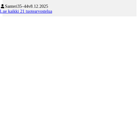
Santeri
35–44v
8.12.2025
Lue kaikki 21 tuotearvostelua