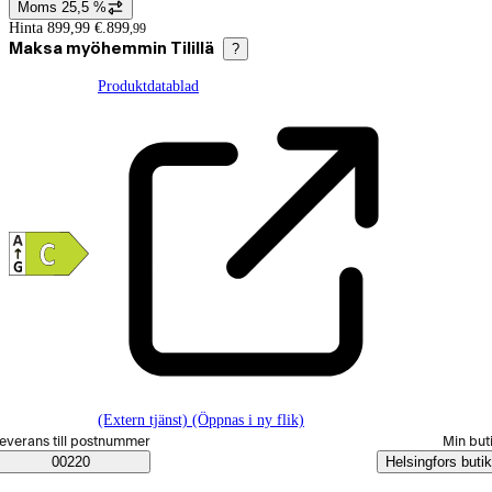
Moms 25,5 %
Prisinformation
Hinta 899,99 €.
899
,
99
Maksa myöhemmin Tilillä
?
Produktdatablad
(Extern tjänst) (Öppnas i ny flik)
älj beställningssätt
everans till postnummer
Min but
Saatavuustiedot
00220
Helsingfors butik