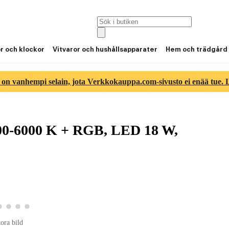
or och klockor
Vitvaror och hushållsapparater
Hem och trädgård
 on vanhempi selain, jota Verkkokauppa.com-sivusto ei enää tue. Lu
2700-6000 K + RGB, LED 18 W,
tbild 2
roduktbild 3
Visa produktbild 4
Visa produktbild 5
Visa produktbild 6
Visa produktbild 7
bild 1
tora bild