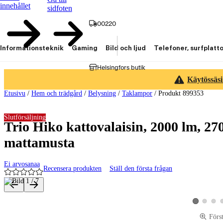
innehållet
sidfoten
00220
Informationsteknik
Gaming
Bild och ljud
Telefoner, surfplatt
Helsingfors butik
Käytössäsi
Etusivu
/
Hem och trädgård
/
Belysning
/
Taklampor
/
Produkt 899353
Slutförsäljning
Trio Hiko kattovalaisin, 2000 lm, 
mattamusta
Ei arvosanaa
Recensera produkten
Ställ den första frågan
Produktbilder och videor
Visa produk
Visa p
Visa produkt
Förs