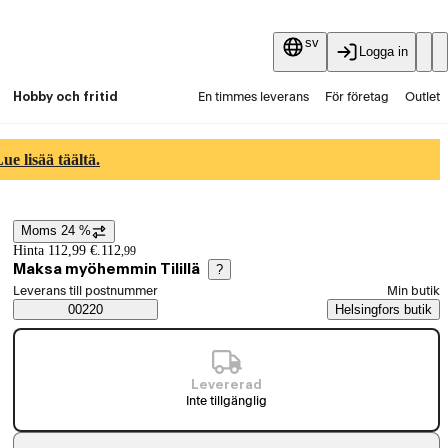
sv
Logga in
Hobby och fritid
En timmes leverans
För företag
Outlet
Fyndpartier
Guider och artiklar
Vaihtokauppa
e lisää täältä.
Tjänster
Aktuellt
Moms 24 %
Prisinformation
Hinta 112,99 €.
112
,
99
Maksa myöhemmin Tilillä
?
Välj beställningssätt
Leverans till postnummer
Min butik
Saatavuustiedot
00220
Helsingfors butik
Levererad
Inte tillgänglig