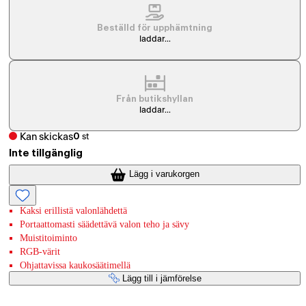
Beställd för upphämtning
laddar...
Från butikshyllan
laddar...
Kan skickas
0
st
Inte tillgänglig
Lägg i varukorgen
Kaksi erillistä valonlähdettä
Portaattomasti säädettävä valon teho ja sävy
Muistitoiminto
RGB-värit
Ohjattavissa kaukosäätimellä
Lägg till i jämförelse