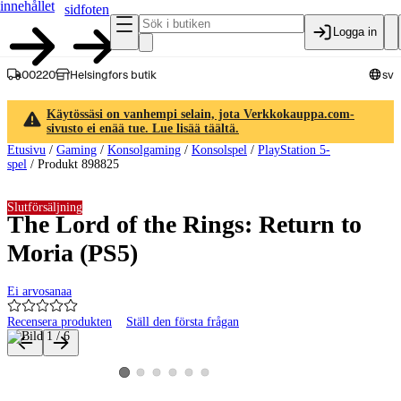
innehållet
sidfoten
Logga in
00220
Helsingfors butik
sv
Käytössäsi on vanhempi selain, jota Verkkokauppa.com-
sivusto ei enää tue. Lue lisää täältä.
Etusivu
/
Gaming
/
Konsolgaming
/
Konsolspel
/
PlayStation 5-
spel
/
Produkt 898825
Slutförsäljning
The Lord of the Rings: Return to
Moria (PS5)
Ei arvosanaa
Recensera produkten
Ställ den första frågan
Produktbilder och videor
Visa produktbild 2
Visa produktbild 3
Visa produktbild 4
Visa produktbild 5
Visa produktbild 6
Visa produktbild 1