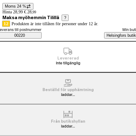
Moms 24 %
Prisinformation
Hinta 28,99 €.
28
,
99
Maksa myöhemmin Tilillä
?
12
Produkten är inte tillåten för personer under 12 år.
älj beställningssätt
everans till postnummer
Min but
Saatavuustiedot
00220
Helsingfors butik
Levererad
Inte tillgänglig
Beställd för upphämtning
laddar...
Från butikshyllan
laddar...