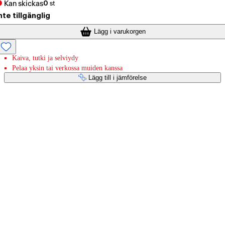
Kan skickas
0
st
nte tillgänglig
Lägg i varukorgen
Kaiva, tutki ja selviydy
Pelaa yksin tai verkossa muiden kanssa
Lägg till i jämförelse
Betaltjänster