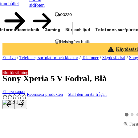
innehållet
sidfoten
00220
Informationsteknik
Gaming
Bild och ljud
Telefoner, surfplatt
Helsingfors butik
Käytössäsi
Etusivu
/
Telefoner, surfplattor och klockor
/
Telefoner
/
Skyddsfodral
/
Sony
Slutförsäljning
Sony Xperia 5 V Fodral, Blå
Ei arvosanaa
Recensera produkten
Ställ den första frågan
Produktbilder och videor
Visa p
Visa pro
Förs