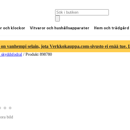
or och klockor
Vitvaror och hushållsapparater
Hem och trädgård
 on vanhempi selain, jota Verkkokauppa.com-sivusto ei enää tue. Lu
 skyddsfodral
/
Produkt 898780
roduktbild 2
Visa produktbild 3
Visa produktbild 4
Visa produktbild 5
duktbild 1
tora bild