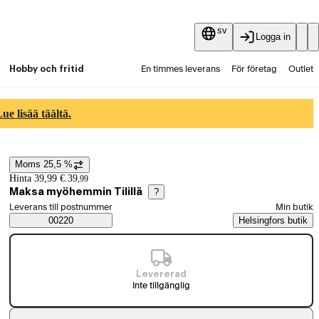
sv
Logga in
Hobby och fritid
En timmes leverans
För företag
Outlet
Fyndpartier
Guider och artiklar
Vaihtokauppa
e lisää täältä.
Tjänster
Aktuellt
Moms 25,5 %
Prisinformation
Hinta 39,99 €.
39
,
99
Maksa myöhemmin Tilillä
?
Välj beställningssätt
Leverans till postnummer
Min butik
Saatavuustiedot
00220
Helsingfors butik
Levererad
Inte tillgänglig