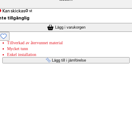
Kan skickas
0
st
nte tillgänglig
Lägg i varukorgen
Tillverkad av återvunnet material
Mycket tunn
Enkel installation
Lägg till i jämförelse
Betaltjänster