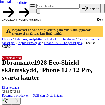
innehållet
sidfoten
Logga in
00220
Helsingfors butik
sv
Käytössäsi on vanhempi selain, jota Verkkokauppa.com-
sivusto ei enää tue. Lue lisää täältä.
Etusivu
/
Telefoner, surfplattor och klockor
/
Telefoner
/
Skyddsfilmer och
pansarglas
/
Apple Pansarglas
/
iPhone 12/12 Pro pansarglas
/
Produkt
898594
Slutförsäljning
Dbramante1928 Eco-Shield
skärmskydd, iPhone 12 / 12 Pro,
svarta kanter
Ei arvosanaa
Recensera produkten
Ställ den första frågan
Produktbilder och videor