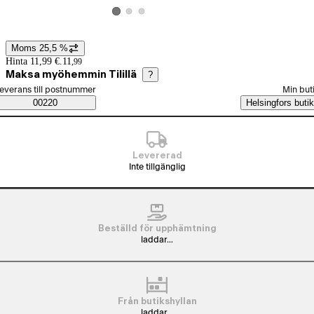
Visa produktbild 2
Visa produktbild 3
Visa produktbild 1
Moms 25,5 %
Prisinformation
Hinta 11,99 €.
11
,
99
Maksa myöhemmin Tilillä
?
älj beställningssätt
everans till postnummer
Min but
Saatavuustiedot
00220
Helsingfors butik
Levererad
Inte tillgänglig
Beställd för upphämtning
laddar...
Från butikshyllan
laddar...