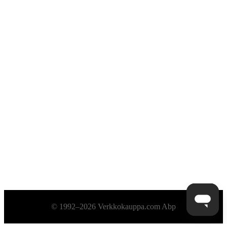
Alatunniste
© 1992–2026 Verkkokauppa.com Abp