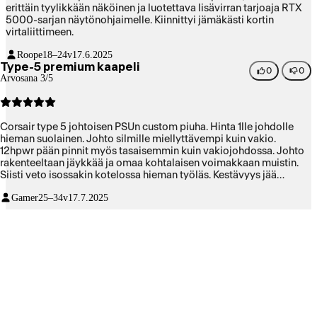
erittäin tyylikkään näköinen ja luotettava lisävirran tarjoaja RTX
5000-sarjan näytönohjaimelle. Kiinnittyi jämäkästi kortin
virtaliittimeen.
Roope
18–24v
17.6.2025
Type-5 premium kaapeli
0
0
Arvosana 3/5
Corsair type 5 johtoisen PSUn custom piuha. Hinta 1lle johdolle
hieman suolainen. Johto silmille miellyttävempi kuin vakio.
12hpwr pään pinnit myös tasaisemmin kuin vakiojohdossa. Johto
rakenteeltaan jäykkää ja omaa kohtalaisen voimakkaan muistin.
Siisti veto isossakin kotelossa hieman työläs. Kestävyys jää
nähtäväksi.
Gamer
25–34v
17.7.2025