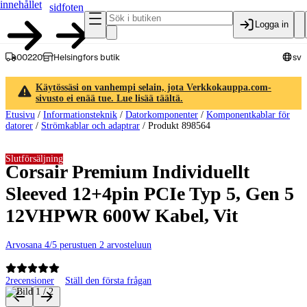
innehållet
sidfoten
Logga in
00220
Helsingfors butik
sv
Käytössäsi on vanhempi selain, jota Verkkokauppa.com-
sivusto ei enää tue. Lue lisää täältä.
Etusivu
/
Informationsteknik
/
Datorkomponenter
/
Komponentkablar för
datorer
/
Strömkablar och adaptrar
/
Produkt 898564
Slutförsäljning
Corsair Premium Individuellt
Sleeved 12+4pin PCIe Typ 5, Gen 5
12VHPWR 600W Kabel, Vit
Arvosana 4/5 perustuen 2 arvosteluun
2
recensioner
Ställ den första frågan
Produktbilder och videor