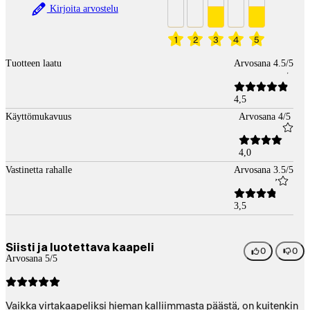
Kirjoita arvostelu
1
2
3
4
5
Tuotteen laatu
Arvosana 4.5/5
4,5
Käyttömukavuus
Arvosana 4/5
4,0
Vastinetta rahalle
Arvosana 3.5/5
3,5
Siisti ja luotettava kaapeli
0
0
Arvosana 5/5
Vaikka virtakaapeliksi hieman kalliimmasta päästä, on kuitenkin