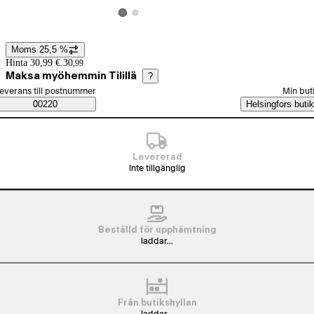
Visa produktbild 2
Visa produktbild 1
Moms 25,5 %
Prisinformation
Hinta 30,99 €.
30
,
99
Maksa myöhemmin Tilillä
?
älj beställningssätt
everans till postnummer
Min but
Saatavuustiedot
00220
Helsingfors butik
Levererad
Inte tillgänglig
Beställd för upphämtning
laddar...
Från butikshyllan