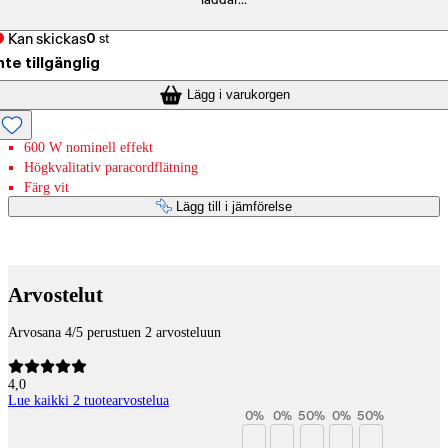
laddar...
Kan skickas
0
st
nte tillgänglig
Lägg i varukorgen
600 W nominell effekt
Högkvalitativ paracordflätning
Färg vit
Lägg till i jämförelse
Betaltjänster
Arvostelut
Arvosana 4/5 perustuen 2 arvosteluun
4,0
Lue kaikki 2 tuotearvostelua
0
%
0
%
50
%
0
%
50
%