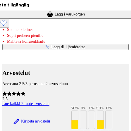
nte tillgänglig
Lägg i varukorgen
Suomenkielinen
Sopii perheen pienille
Mahtava koiraseikkailu
Lägg till i jämförelse
Betaltjänster
Arvostelut
Arvosana 2.5/5 perustuen 2 arvosteluun
2,5
Lue kaikki 2 tuotearvostelua
50
%
0
%
0
%
50
%
0
%
Kirjoita arvostelu