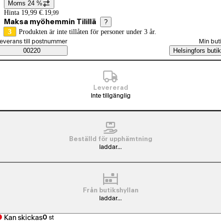
Moms 24 %
Prisinformation
Hinta 19,99 €.
19
,
99
Maksa myöhemmin Tilillä
?
3
Produkten är inte tillåten för personer under 3 år.
älj beställningssätt
everans till postnummer
Min but
Saatavuustiedot
00220
Helsingfors butik
Levererad
Inte tillgänglig
Beställd för upphämtning
laddar...
Från butikshyllan
laddar...
Kan skickas
0
st