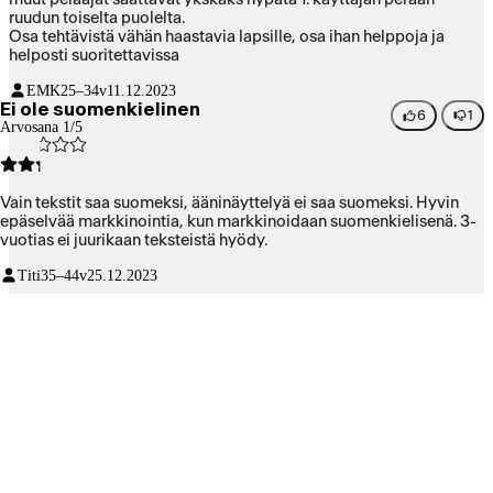
ruudun toiselta puolelta.
Osa tehtävistä vähän haastavia lapsille, osa ihan helppoja ja
helposti suoritettavissa
EMK
25–34v
11.12.2023
Ei ole suomenkielinen
6
1
Arvosana 1/5
Vain tekstit saa suomeksi, ääninäyttelyä ei saa suomeksi. Hyvin
epäselvää markkinointia, kun markkinoidaan suomenkielisenä. 3-
vuotias ei juurikaan teksteistä hyödy.
Titi
35–44v
25.12.2023