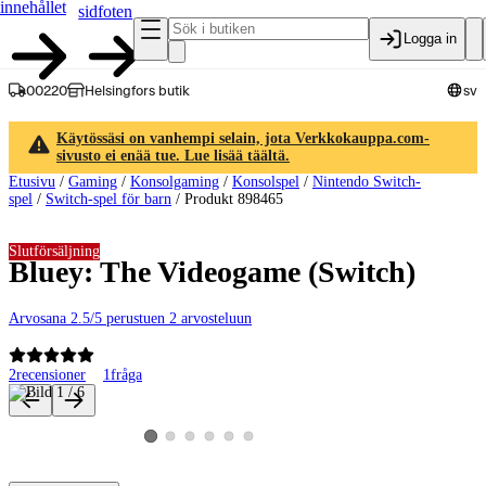
innehållet
sidfoten
Logga in
00220
Helsingfors butik
sv
Käytössäsi on vanhempi selain, jota Verkkokauppa.com-
sivusto ei enää tue. Lue lisää täältä.
Etusivu
/
Gaming
/
Konsolgaming
/
Konsolspel
/
Nintendo Switch-
spel
/
Switch-spel för barn
/
Produkt 898465
Slutförsäljning
Bluey: The Videogame (Switch)
Arvosana 2.5/5 perustuen 2 arvosteluun
2
recensioner
1
fråga
Produktbilder och videor
Visa produktbild 2
Visa produktbild 3
Visa produktbild 4
Visa produktbild 5
Visa produktbild 6
Visa produktbild 1