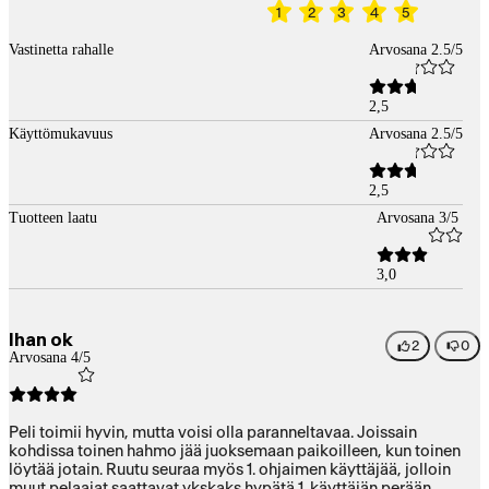
1
2
3
4
5
Vastinetta rahalle
Arvosana 2.5/5
2,5
Käyttömukavuus
Arvosana 2.5/5
2,5
Tuotteen laatu
Arvosana 3/5
3,0
Ihan ok
2
0
Arvosana 4/5
Peli toimii hyvin, mutta voisi olla paranneltavaa. Joissain
kohdissa toinen hahmo jää juoksemaan paikoilleen, kun toinen
löytää jotain. Ruutu seuraa myös 1. ohjaimen käyttäjää, jolloin
muut pelaajat saattavat ykskaks hypätä 1. käyttäjän perään