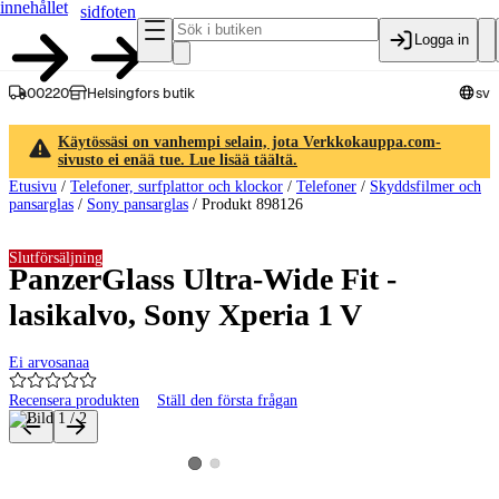
innehållet
sidfoten
Logga in
00220
Helsingfors butik
sv
Käytössäsi on vanhempi selain, jota Verkkokauppa.com-
sivusto ei enää tue. Lue lisää täältä.
Etusivu
/
Telefoner, surfplattor och klockor
/
Telefoner
/
Skyddsfilmer och
pansarglas
/
Sony pansarglas
/
Produkt 898126
Slutförsäljning
PanzerGlass Ultra-Wide Fit -
lasikalvo, Sony Xperia 1 V
Ei arvosanaa
Recensera produkten
Ställ den första frågan
Produktbilder och videor
Visa produktbild 2
Visa produktbild 1