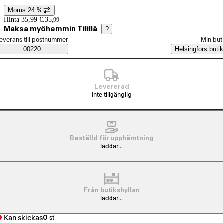
Moms 24 %
Prisinformation
Hinta 35,99 €.
35
,
99
Maksa myöhemmin Tilillä
?
älj beställningssätt
everans till postnummer
Min but
Saatavuustiedot
00220
Helsingfors butik
Levererad
Inte tillgänglig
Beställd för upphämtning
laddar...
Från butikshyllan
laddar...
Kan skickas
0
st