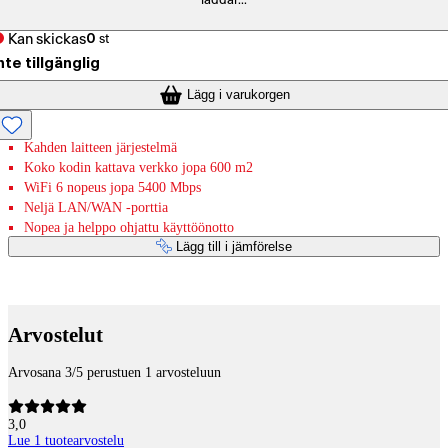
laddar...
Kan skickas
0
st
nte tillgänglig
Lägg i varukorgen
Kahden laitteen järjestelmä
Koko kodin kattava verkko jopa 600 m2
WiFi 6 nopeus jopa 5400 Mbps
Neljä LAN/WAN -porttia
Nopea ja helppo ohjattu käyttöönotto
Lägg till i jämförelse
Betaltjänster
Arvostelut
Arvosana 3/5 perustuen 1 arvosteluun
3,0
Lue 1 tuotearvostelu