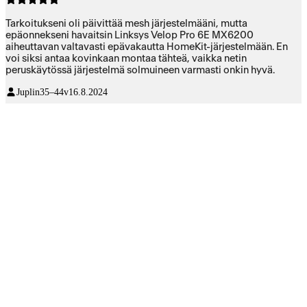
Tarkoitukseni oli päivittää mesh järjestelmääni, mutta
epäonnekseni havaitsin Linksys Velop Pro 6E MX6200
aiheuttavan valtavasti epävakautta HomeKit-järjestelmään. En
voi siksi antaa kovinkaan montaa tähteä, vaikka netin
peruskäytössä järjestelmä solmuineen varmasti onkin hyvä.
Juplin
35–44v
16.8.2024