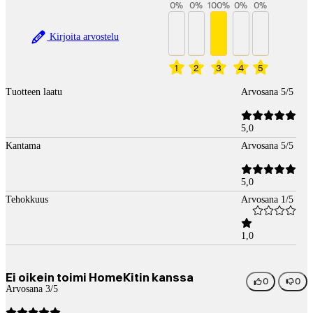
0
%
0
%
100
%
0
%
0
%
Kirjoita arvostelu
1
2
3
4
5
Tuotteen laatu
Arvosana 5/5
5,0
Kantama
Arvosana 5/5
5,0
Tehokkuus
Arvosana 1/5
1,0
Ei oikein toimi HomeKitin kanssa
0
0
Arvosana 3/5