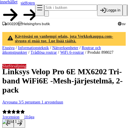
innehållet
sidfoten
Logga in
00220
Helsingfors butik
sv
Käytössäsi on vanhempi selain, jota Verkkokauppa.com-
sivusto ei enää tue. Lue lisää täältä.
Etusivu
/
Informationsteknik
/
Nätverksenheter
/
Routrar och
åtkomstpunkter
/
Trådlösa routrar
/
WiFi 6-routrar
/
Produkt 898027
Slutförsäljning
Linksys Velop Pro 6E MX6202 Tri-
band WiFi6E -Mesh-järjestelmä, 2-
pack
Arvosana 3/5 perustuen 1 arvosteluun
1
recension
1
fråga
Produktbilder och videor