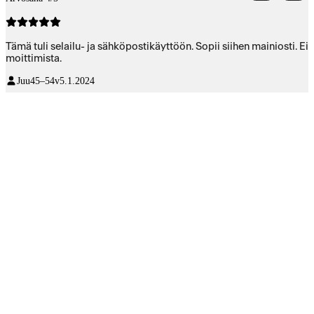
Tämä tuli selailu- ja sähköpostikäyttöön. Sopii siihen mainiosti. Ei
moittimista.
Juu
45–54v
5.1.2024