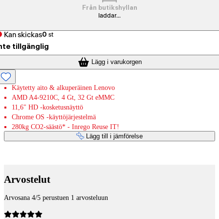
Från butikshyllan
laddar...
Kan skickas
0
st
nte tillgänglig
Lägg i varukorgen
Käytetty aito & alkuperäinen Lenovo
AMD A4-9210C, 4 Gt, 32 Gt eMMC
11,6" HD -kosketusnäyttö
Chrome OS -käyttöjärjestelmä
280kg CO2-säästö* - Inrego Reuse IT!
Lägg till i jämförelse
Betaltjänster
Arvostelut
Arvosana 4/5 perustuen 1 arvosteluun