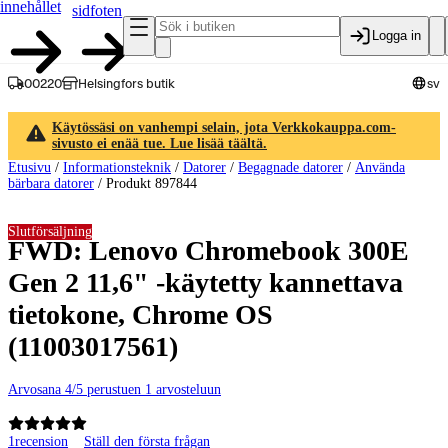
innehållet
sidfoten
Logga in
00220
Helsingfors butik
sv
Käytössäsi on vanhempi selain, jota Verkkokauppa.com-
sivusto ei enää tue. Lue lisää täältä.
Etusivu
/
Informationsteknik
/
Datorer
/
Begagnade datorer
/
Använda
bärbara datorer
/
Produkt 897844
Slutförsäljning
FWD: Lenovo Chromebook 300E
Gen 2 11,6" -käytetty kannettava
tietokone, Chrome OS
(11003017561)
Arvosana 4/5 perustuen 1 arvosteluun
1
recension
Ställ den första frågan