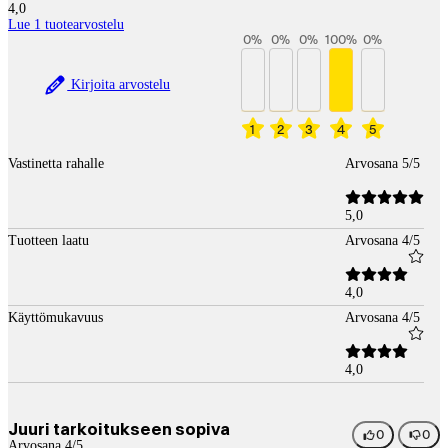
4,0
Lue 1 tuotearvostelu
0
%
0
%
0
%
100
%
0
%
Kirjoita arvostelu
1
2
3
4
5
Vastinetta rahalle
Arvosana 5/5
5,0
Tuotteen laatu
Arvosana 4/5
4,0
Käyttömukavuus
Arvosana 4/5
4,0
Juuri tarkoitukseen sopiva
0
0
Arvosana 4/5