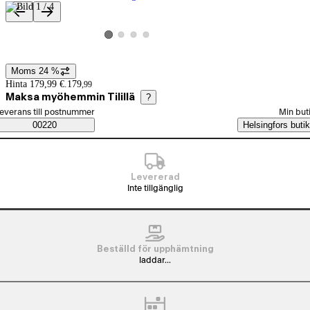
Produktbilder och videor
Visa produktbild 2
Visa produktbild 3
Visa produktbild 4
Visa produktbild 1
Moms 24 %
Prisinformation
Hinta 179,99 €.
179
,
99
Maksa myöhemmin Tilillä
?
älj beställningssätt
everans till postnummer
Min but
Saatavuustiedot
00220
Helsingfors butik
Levererad
Inte tillgänglig
Beställd för upphämtning
laddar...