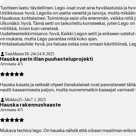
Tuotteen laatu: täydellinen. Lego-osat ovat aina hyvälaatuisia ja hyv
Uniikkisuus: hyvä. Legolla on useita veneitä ja laivoja, mutta mikään
Hauskuus: kohtalainen. Toimintoja saisi olla enemmän, vaikka niitä jo 
Ulkonäkö: hyvä. Tämä setti on tarkoitettu koristeeksi, joten Lego o
mötikkä, toisin kuin veneissä.
Uudelleenleikkimisarvo: hyvä. Kaikki Legon setit ja erikseen ostetu
on mukana, mutta Lego parantaa niitä koko ajan.
Hintalaatusuhde: hyvä. jos haluaa ostaa osia omaan käyttöönsä, Lego
TaskMaster
18–24v
24.8.2025
Hauska parin illan puuhasteluprojekti
Arvosana 4/5
Hauska kasata ja selkeät ohjeet (tanskalaiset ovat panostaneet täh
nautti kasaamisesta paljon, mutta nuoremmatkin kasaajat varmasti 
Miikkis
25–34v
7.1.2025
Hauska rakennushaaste
Arvosana 4/5
Mukava techics lego. On hauska nähdä että oikean maailman erikoi