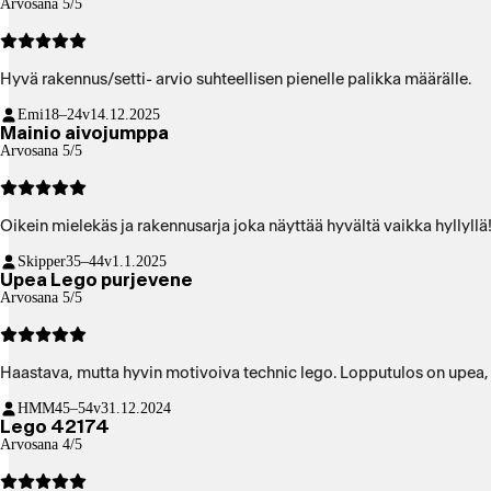
Arvosana 5/5
Hyvä rakennus/setti- arvio suhteellisen pienelle palikka määrälle.
Emi
18–24v
14.12.2025
Mainio aivojumppa
Arvosana 5/5
Oikein mielekäs ja rakennusarja joka näyttää hyvältä vaikka hyllyllä
Skipper
35–44v
1.1.2025
Upea Lego purjevene
Arvosana 5/5
Haastava, mutta hyvin motivoiva technic lego. Lopputulos on upea, h
HMM
45–54v
31.12.2024
Lego 42174
Arvosana 4/5