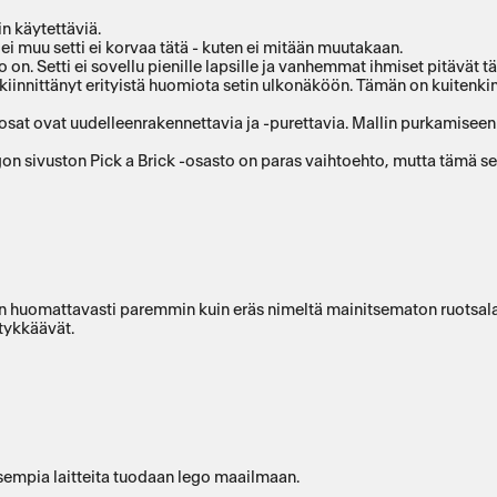
in käytettäviä.
 ei muu setti ei korvaa tätä - kuten ei mitään muutakaan.
on. Setti ei sovellu pienille lapsille ja vanhemmat ihmiset pitävät tä
n kiinnittänyt erityistä huomiota setin ulkonäköön. Tämän on kuitenk
t osat ovat uudelleenrakennettavia ja -purettavia. Mallin purkamisee
n sivuston Pick a Brick -osasto on paras vaihtoehto, mutta tämä sett
än huomattavasti paremmin kuin eräs nimeltä mainitsematon ruotsala
tykkäävät.
sempia laitteita tuodaan lego maailmaan.