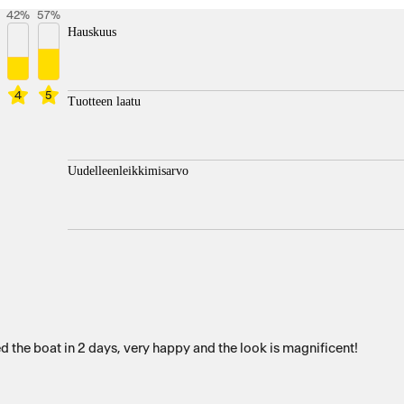
42
%
57
%
Hauskuus
4
5
Tuotteen laatu
Uudelleenleikkimisarvo
led the boat in 2 days, very happy and the look is magnificent!