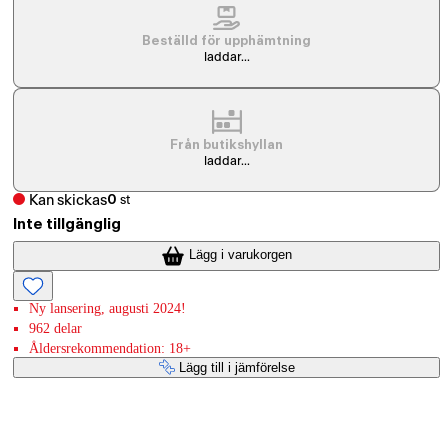
Beställd för upphämtning
laddar...
Från butikshyllan
laddar...
Kan skickas
0
st
Inte tillgänglig
Lägg i varukorgen
Ny lansering, augusti 2024!
962 delar
Åldersrekommendation: 18+
Lägg till i jämförelse