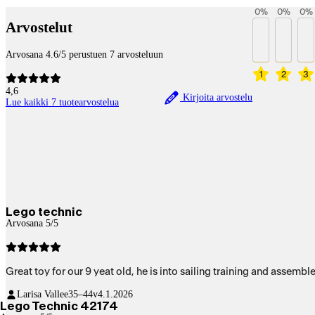
0
%
0
%
0
%
Arvostelut
Arvosana 4.6/5 perustuen 7 arvosteluun
1
2
3
4,6
Kirjoita arvostelu
Lue kaikki 7 tuotearvostelua
Lego technic
Arvosana 5/5
Great toy for our 9 yeat old, he is into sailing training and assemb
Larisa Vallee
35–44v
4.1.2026
Lego Technic 42174