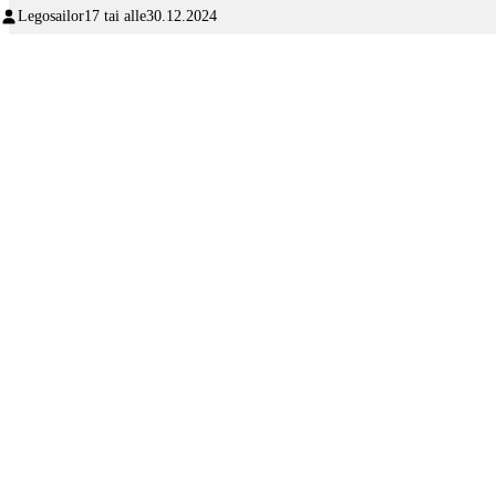
Legosailor
17 tai alle
30.12.2024