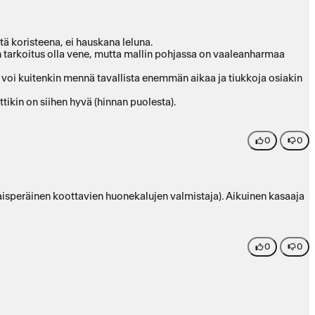
tä koristeena, ei hauskana leluna.
in tarkoitus olla vene, mutta mallin pohjassa on vaaleanharmaa
n voi kuitenkin mennä tavallista enemmän aikaa ja tiukkoja osiakin
ikin on siihen hyvä (hinnan puolesta).
0
0
isperäinen koottavien huonekalujen valmistaja). Aikuinen kasaaja
0
0