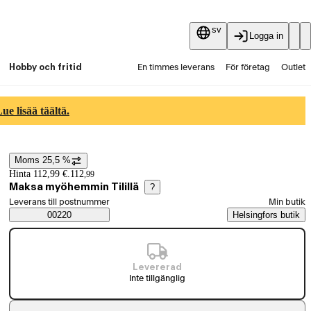
sv
Logga in
Hobby och fritid
En timmes leverans
För företag
Outlet
Fyndpartier
Guider och artiklar
Vaihtokauppa
e lisää täältä.
Tjänster
Aktuellt
Moms 25,5 %
Prisinformation
Hinta 112,99 €.
112
,
99
Maksa myöhemmin Tilillä
?
Välj beställningssätt
Leverans till postnummer
Min butik
Saatavuustiedot
00220
Helsingfors butik
Levererad
Inte tillgänglig