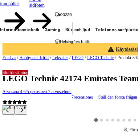
innehållet
sidfoten
00220
Informationsteknik
Gaming
Bild och ljud
Telefoner, surfplatt
Helsingfors butik
Käytössäsi
Etusivu
/
Hobby och fritid
/
Leksaker
/
LEGO
/
LEGO Technic
/
Produkt 89
Slutförsäljning
LEGO Technic 42174 Emirates Team
Arvosana 4.6/5 perustuen 7 arvosteluun
7
recensioner
Ställ den första frågan
Produktbilder och videor
Visa produktbild 2
Visa produktbild 3
Visa produktbild 4
Visa produktbild 5
Visa produktbi
Visa pro
Vis
Visa produktbild 1
Förs