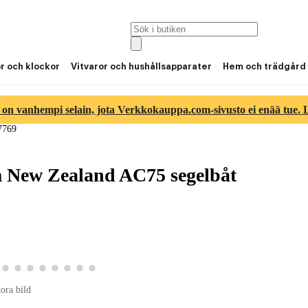
or och klockor
Vitvaror och hushållsapparater
Hem och trädgård
 on vanhempi selain, jota Verkkokauppa.com-sivusto ei enää tue. Lu
7769
 New Zealand AC75 segelbåt
ld 6
duktbild 7
a produktbild 8
Visa produktbild 9
Visa produktbild 10
Visa produktbild 11
Visa produktbild 12
Visa produktbild 13
Visa produktbild 14
Visa produktbild 15
Visa produktbild 16
tora bild