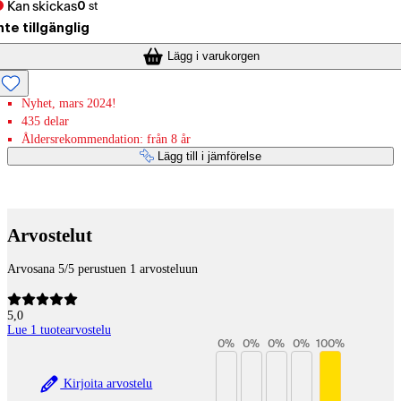
Kan skickas
0
st
nte tillgänglig
Lägg i varukorgen
Nyhet, mars 2024!
435 delar
Åldersrekommendation: från 8 år
Lägg till i jämförelse
Betaltjänster
Arvostelut
Arvosana 5/5 perustuen 1 arvosteluun
5,0
Lue 1 tuotearvostelu
0
%
0
%
0
%
0
%
100
%
Kirjoita arvostelu