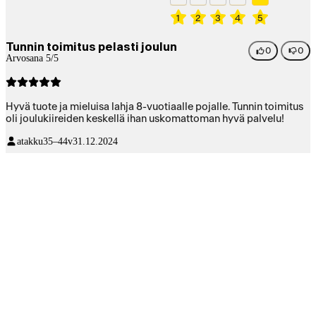
1
2
3
4
5
Tunnin toimitus pelasti joulun
0
0
Arvosana 5/5
Hyvä tuote ja mieluisa lahja 8-vuotiaalle pojalle. Tunnin toimitus
oli joulukiireiden keskellä ihan uskomattoman hyvä palvelu!
atakku
35–44v
31.12.2024