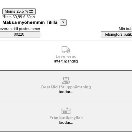
Moms 25,5 %
Prisinformation
Hinta 30,99 €.
30
,
99
Maksa myöhemmin Tilillä
?
älj beställningssätt
everans till postnummer
Min but
Saatavuustiedot
00220
Helsingfors butik
Levererad
Inte tillgänglig
Beställd för upphämtning
laddar...
Från butikshyllan
laddar...