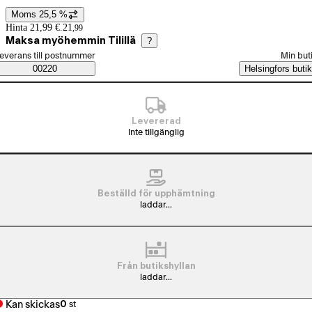
Moms 25,5 %
Prisinformation
Hinta 21,99 €.
21
,
99
Maksa myöhemmin Tilillä
?
älj beställningssätt
everans till postnummer
Min but
Saatavuustiedot
00220
Helsingfors butik
Levererad
Inte tillgänglig
Beställd för upphämtning
laddar...
Från butikshyllan
laddar...
Kan skickas
0
st