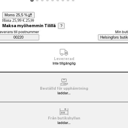
Visa produktbild 2
Visa produktbild 3
Visa produktbild 4
Visa produktbild 5
Visa produktbild 6
Visa produktbild 7
Visa produktbild 8
Visa produktbild 9
Visa produktbild 1
Moms 25,5 %
Prisinformation
Hinta 25,99 €.
25
,
99
Maksa myöhemmin Tilillä
?
älj beställningssätt
everans till postnummer
Min but
Saatavuustiedot
00220
Helsingfors butik
Levererad
Inte tillgänglig
Beställd för upphämtning
laddar...
Från butikshyllan
laddar...