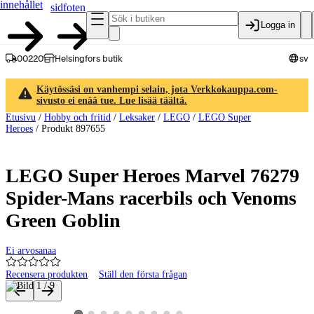
innehållet
sidfoten
Logga in
00220
Helsingfors butik
sv
Käytössäsi on vanhempi selain, jota Verkkokauppa.com-
sivusto ei enää tue. Lue lisää täältä.
Etusivu
/
Hobby och fritid
/
Leksaker
/
LEGO
/
LEGO Super
Heroes
/
Produkt 897655
LEGO Super Heroes Marvel 76279
Spider-Mans racerbils och Venoms
Green Goblin
Ei arvosanaa
Recensera produkten
Ställ den första frågan
Produktbilder och videor