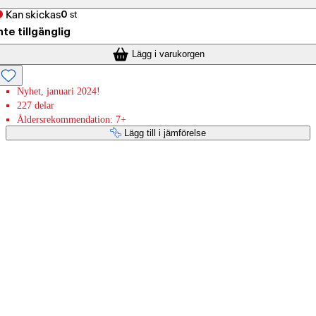
Kan skickas
0
st
nte tillgänglig
Lägg i varukorgen
Nyhet, januari 2024!
227 delar
Åldersrekommendation: 7+
Lägg till i jämförelse
Betaltjänster