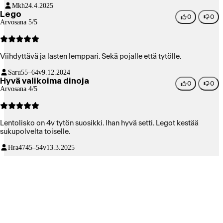
Mkh
24.4.2025
Lego
0
0
Arvosana 5/5
Viihdyttävä ja lasten lemppari. Sekä pojalle että tytölle.
Saru
55–64v
9.12.2024
Hyvä valikoima dinoja
0
0
Arvosana 4/5
Lentolisko on 4v tytön suosikki. Ihan hyvä setti. Legot kestää
sukupolvelta toiselle.
Hra47
45–54v
13.3.2025