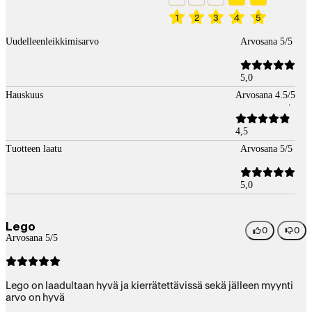
1
2
3
4
5
Uudelleenleikkimisarvo
Arvosana 5/5
5,0
Hauskuus
Arvosana 4.5/5
4,5
Tuotteen laatu
Arvosana 5/5
5,0
Lego
0
0
Arvosana 5/5
Lego on laadultaan hyvä ja kierrätettävissä sekä jälleen myynti
arvo on hyvä