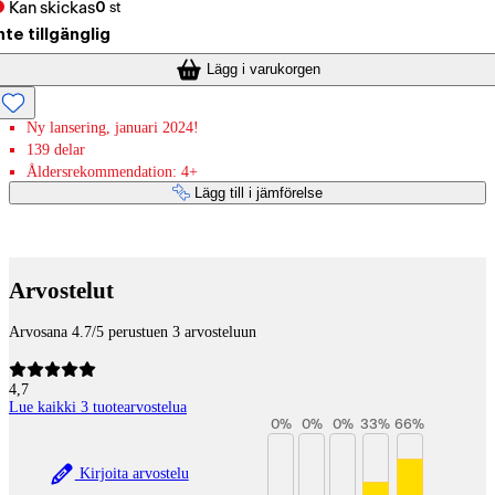
Kan skickas
0
st
nte tillgänglig
Lägg i varukorgen
Ny lansering, januari 2024!
139 delar
Åldersrekommendation: 4+
Lägg till i jämförelse
Betaltjänster
Arvostelut
Arvosana 4.7/5 perustuen 3 arvosteluun
4,7
Lue kaikki 3 tuotearvostelua
0
%
0
%
0
%
33
%
66
%
Kirjoita arvostelu