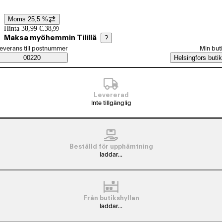
Moms 25,5 %
Prisinformation
Hinta 38,99 €.
38
,
99
Maksa myöhemmin Tilillä
?
älj beställningssätt
everans till postnummer
Min but
Saatavuustiedot
00220
Helsingfors butik
Levererad
Inte tillgänglig
Beställd för upphämtning
laddar...
Från butikshyllan
laddar...