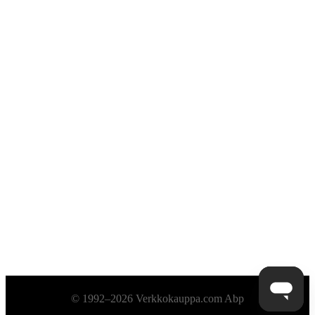
Alatunniste
© 1992–2026 Verkkokauppa.com Abp